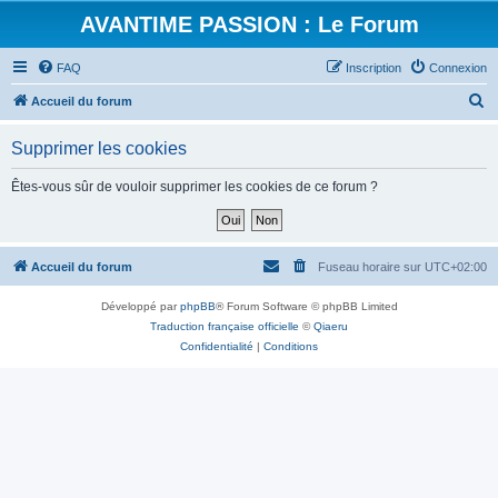
AVANTIME PASSION : Le Forum
FAQ
Inscription
Connexion
R
Accueil du forum
e
Supprimer les cookies
c
h
Êtes-vous sûr de vouloir supprimer les cookies de ce forum ?
e
r
c
Accueil du forum
Fuseau horaire sur
UTC+02:00
h
Développé par
phpBB
® Forum Software © phpBB Limited
e
Traduction française officielle
©
Qiaeru
r
Confidentialité
|
Conditions