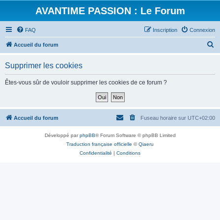
AVANTIME PASSION : Le Forum
FAQ
Inscription
Connexion
R
Accueil du forum
e
Supprimer les cookies
c
h
Êtes-vous sûr de vouloir supprimer les cookies de ce forum ?
e
r
c
Accueil du forum
Fuseau horaire sur
UTC+02:00
h
Développé par
phpBB
® Forum Software © phpBB Limited
e
Traduction française officielle
©
Qiaeru
r
Confidentialité
|
Conditions