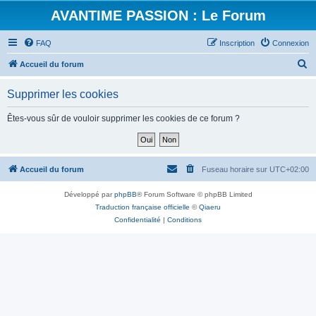
AVANTIME PASSION : Le Forum
FAQ
Inscription
Connexion
R
Accueil du forum
e
Supprimer les cookies
c
h
Êtes-vous sûr de vouloir supprimer les cookies de ce forum ?
e
r
c
Accueil du forum
Fuseau horaire sur
UTC+02:00
h
Développé par
phpBB
® Forum Software © phpBB Limited
e
Traduction française officielle
©
Qiaeru
r
Confidentialité
|
Conditions