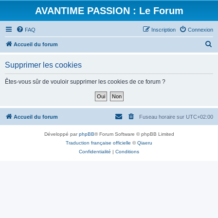
AVANTIME PASSION : Le Forum
FAQ
Inscription
Connexion
R
Accueil du forum
e
Supprimer les cookies
c
h
Êtes-vous sûr de vouloir supprimer les cookies de ce forum ?
e
r
c
Accueil du forum
Fuseau horaire sur
UTC+02:00
h
Développé par
phpBB
® Forum Software © phpBB Limited
e
Traduction française officielle
©
Qiaeru
r
Confidentialité
|
Conditions