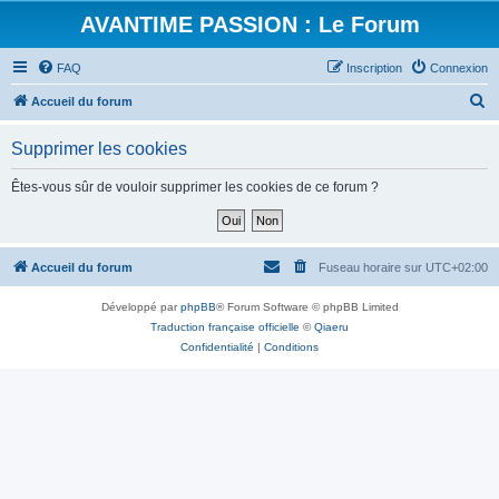
AVANTIME PASSION : Le Forum
FAQ
Inscription
Connexion
R
Accueil du forum
e
Supprimer les cookies
c
h
Êtes-vous sûr de vouloir supprimer les cookies de ce forum ?
e
r
c
Accueil du forum
Fuseau horaire sur
UTC+02:00
h
Développé par
phpBB
® Forum Software © phpBB Limited
e
Traduction française officielle
©
Qiaeru
r
Confidentialité
|
Conditions