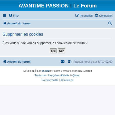
AVANTIME PASSION : Le Forum
FAQ
Inscription
Connexion
R
Accueil du forum
e
Supprimer les cookies
c
h
Êtes-vous sûr de vouloir supprimer les cookies de ce forum ?
e
r
c
Accueil du forum
Fuseau horaire sur
UTC+02:00
h
Développé par
phpBB
® Forum Software © phpBB Limited
e
Traduction française officielle
©
Qiaeru
r
Confidentialité
|
Conditions