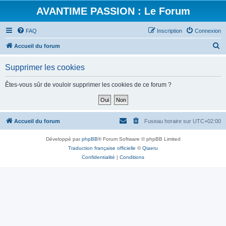
AVANTIME PASSION : Le Forum
FAQ
Inscription
Connexion
R
Accueil du forum
e
Supprimer les cookies
c
h
Êtes-vous sûr de vouloir supprimer les cookies de ce forum ?
e
r
c
Accueil du forum
Fuseau horaire sur
UTC+02:00
h
Développé par
phpBB
® Forum Software © phpBB Limited
e
Traduction française officielle
©
Qiaeru
r
Confidentialité
|
Conditions