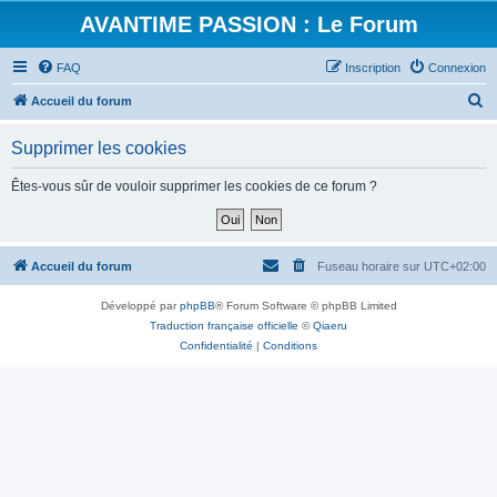
AVANTIME PASSION : Le Forum
FAQ
Inscription
Connexion
R
Accueil du forum
e
Supprimer les cookies
c
h
Êtes-vous sûr de vouloir supprimer les cookies de ce forum ?
e
r
c
Accueil du forum
Fuseau horaire sur
UTC+02:00
h
Développé par
phpBB
® Forum Software © phpBB Limited
e
Traduction française officielle
©
Qiaeru
r
Confidentialité
|
Conditions