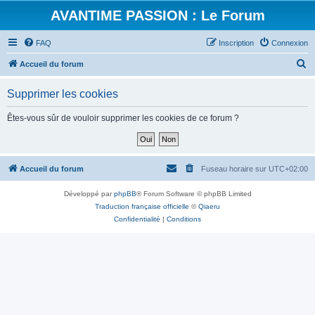
AVANTIME PASSION : Le Forum
FAQ
Inscription
Connexion
R
Accueil du forum
e
Supprimer les cookies
c
h
Êtes-vous sûr de vouloir supprimer les cookies de ce forum ?
e
r
c
Accueil du forum
Fuseau horaire sur
UTC+02:00
h
Développé par
phpBB
® Forum Software © phpBB Limited
e
Traduction française officielle
©
Qiaeru
r
Confidentialité
|
Conditions