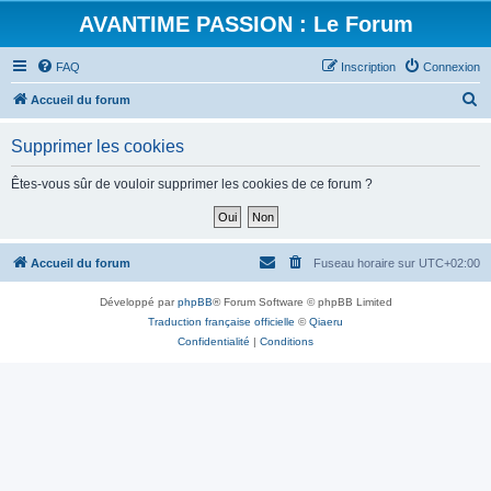
AVANTIME PASSION : Le Forum
FAQ
Inscription
Connexion
R
Accueil du forum
e
Supprimer les cookies
c
h
Êtes-vous sûr de vouloir supprimer les cookies de ce forum ?
e
r
c
Accueil du forum
Fuseau horaire sur
UTC+02:00
h
Développé par
phpBB
® Forum Software © phpBB Limited
e
Traduction française officielle
©
Qiaeru
r
Confidentialité
|
Conditions