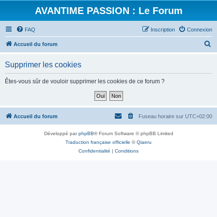
AVANTIME PASSION : Le Forum
FAQ
Inscription
Connexion
R
Accueil du forum
e
Supprimer les cookies
c
h
Êtes-vous sûr de vouloir supprimer les cookies de ce forum ?
e
r
c
Accueil du forum
Fuseau horaire sur
UTC+02:00
h
Développé par
phpBB
® Forum Software © phpBB Limited
e
Traduction française officielle
©
Qiaeru
r
Confidentialité
|
Conditions