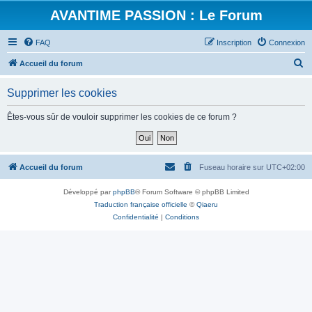
AVANTIME PASSION : Le Forum
FAQ
Inscription
Connexion
R
Accueil du forum
e
Supprimer les cookies
c
h
Êtes-vous sûr de vouloir supprimer les cookies de ce forum ?
e
r
c
Accueil du forum
Fuseau horaire sur
UTC+02:00
h
Développé par
phpBB
® Forum Software © phpBB Limited
e
Traduction française officielle
©
Qiaeru
r
Confidentialité
|
Conditions