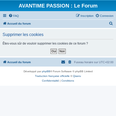
AVANTIME PASSION : Le Forum
FAQ
Inscription
Connexion
R
Accueil du forum
e
Supprimer les cookies
c
h
Êtes-vous sûr de vouloir supprimer les cookies de ce forum ?
e
r
c
Accueil du forum
Fuseau horaire sur
UTC+02:00
h
Développé par
phpBB
® Forum Software © phpBB Limited
e
Traduction française officielle
©
Qiaeru
r
Confidentialité
|
Conditions