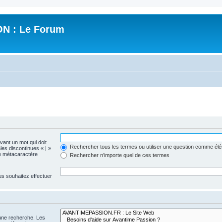
N : Le Forum
evant un mot qui doit
Rechercher tous les termes ou utiliser une question comme él
les discontinues « | »
me métacaractère
Rechercher n’importe quel de ces termes
us souhaitez effectuer
 une recherche. Les