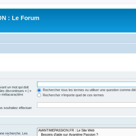
N : Le Forum
evant un mot qui doit
Rechercher tous les termes ou utiliser une question comme él
les discontinues « | »
me métacaractère
Rechercher n’importe quel de ces termes
us souhaitez effectuer
 une recherche. Les