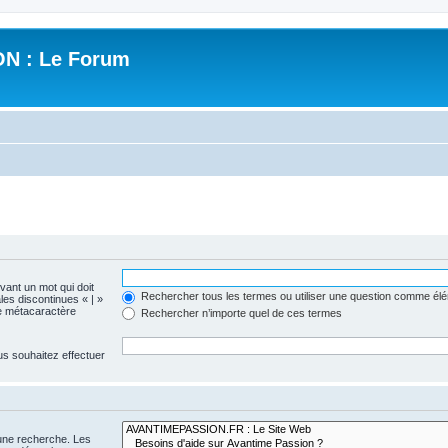
N : Le Forum
evant un mot qui doit
Rechercher tous les termes ou utiliser une question comme él
les discontinues « | »
me métacaractère
Rechercher n’importe quel de ces termes
us souhaitez effectuer
 une recherche. Les