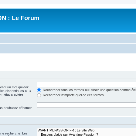
N : Le Forum
evant un mot qui doit
Rechercher tous les termes ou utiliser une question comme él
les discontinues « | »
me métacaractère
Rechercher n’importe quel de ces termes
us souhaitez effectuer
 une recherche. Les