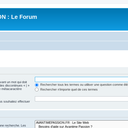
N : Le Forum
evant un mot qui doit
Rechercher tous les termes ou utiliser une question comme él
les discontinues « | »
me métacaractère
Rechercher n’importe quel de ces termes
us souhaitez effectuer
 une recherche. Les