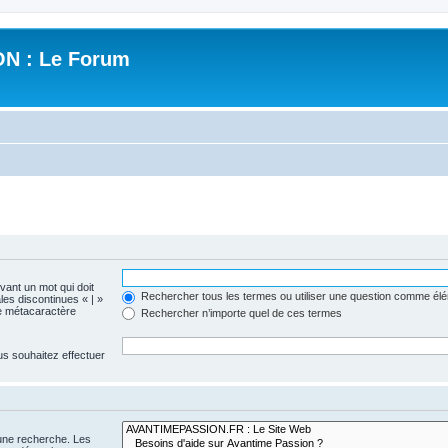
N : Le Forum
evant un mot qui doit
Rechercher tous les termes ou utiliser une question comme él
les discontinues « | »
me métacaractère
Rechercher n’importe quel de ces termes
us souhaitez effectuer
 une recherche. Les