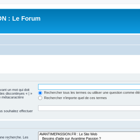
N : Le Forum
evant un mot qui doit
Rechercher tous les termes ou utiliser une question comme él
les discontinues « | »
me métacaractère
Rechercher n’importe quel de ces termes
us souhaitez effectuer
 une recherche. Les