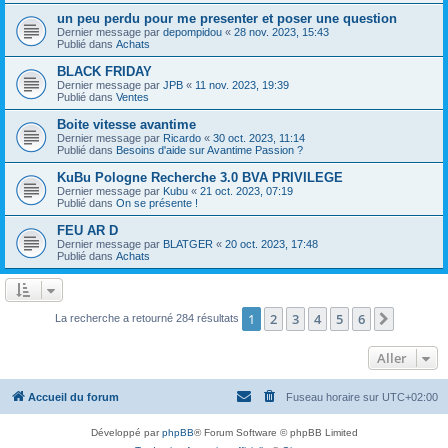
un peu perdu pour me presenter et poser une question
Dernier message par
depompidou
«
28 nov. 2023, 15:43
Publié dans
Achats
BLACK FRIDAY
Dernier message par
JPB
«
11 nov. 2023, 19:39
Publié dans
Ventes
Boite vitesse avantime
Dernier message par
Ricardo
«
30 oct. 2023, 11:14
Publié dans
Besoins d'aide sur Avantime Passion ?
KuBu Pologne Recherche 3.0 BVA PRIVILEGE
Dernier message par
Kubu
«
21 oct. 2023, 07:19
Publié dans
On se présente !
FEU AR D
Dernier message par
BLATGER
«
20 oct. 2023, 17:48
Publié dans
Achats
1
2
3
4
5
6
Suivant
La recherche a retourné 284 résultats
Aller
Accueil du forum
Fuseau horaire sur
UTC+02:00
Développé par
phpBB
® Forum Software © phpBB Limited