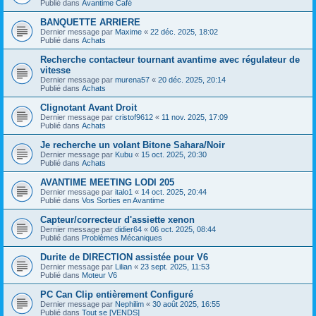
Publié dans
Avantime Café
BANQUETTE ARRIERE
Dernier message par
Maxime
«
22 déc. 2025, 18:02
Publié dans
Achats
Recherche contacteur tournant avantime avec régulateur de
vitesse
Dernier message par
murena57
«
20 déc. 2025, 20:14
Publié dans
Achats
Clignotant Avant Droit
Dernier message par
cristof9612
«
11 nov. 2025, 17:09
Publié dans
Achats
Je recherche un volant Bitone Sahara/Noir
Dernier message par
Kubu
«
15 oct. 2025, 20:30
Publié dans
Achats
AVANTIME MEETING LODI 205
Dernier message par
italo1
«
14 oct. 2025, 20:44
Publié dans
Vos Sorties en Avantime
Capteur/correcteur d'assiette xenon
Dernier message par
didier64
«
06 oct. 2025, 08:44
Publié dans
Problèmes Mécaniques
Durite de DIRECTION assistée pour V6
Dernier message par
Lilian
«
23 sept. 2025, 11:53
Publié dans
Moteur V6
PC Can Clip entièrement Configuré
Dernier message par
Nephilim
«
30 août 2025, 16:55
Publié dans
Tout se [VENDS]