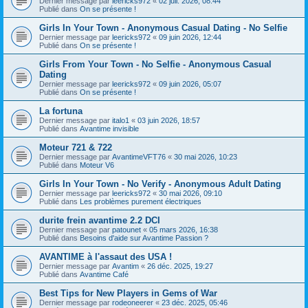
Dernier message par
leericks972
«
02 juil. 2026, 08:44
Publié dans
On se présente !
Girls In Your Town - Anonymous Casual Dating - No Selfie
Dernier message par
leericks972
«
09 juin 2026, 12:44
Publié dans
On se présente !
Girls From Your Town - No Selfie - Anonymous Casual
Dating
Dernier message par
leericks972
«
09 juin 2026, 05:07
Publié dans
On se présente !
La fortuna
Dernier message par
italo1
«
03 juin 2026, 18:57
Publié dans
Avantime invisible
Moteur 721 & 722
Dernier message par
AvantimeVFT76
«
30 mai 2026, 10:23
Publié dans
Moteur V6
Girls In Your Town - No Verify - Anonymous Adult Dating
Dernier message par
leericks972
«
30 mai 2026, 09:10
Publié dans
Les problèmes purement électriques
durite frein avantime 2.2 DCI
Dernier message par
patounet
«
05 mars 2026, 16:38
Publié dans
Besoins d'aide sur Avantime Passion ?
AVANTIME à l'assaut des USA !
Dernier message par
Avantim
«
26 déc. 2025, 19:27
Publié dans
Avantime Café
Best Tips for New Players in Gems of War
Dernier message par
rodeoneerer
«
23 déc. 2025, 05:46