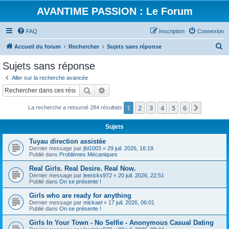
AVANTIME PASSION : Le Forum
FAQ
Inscription
Connexion
R
Accueil du forum
Rechercher
Sujets sans réponse
e
Sujets sans réponse
c
Aller sur la recherche avancée
h
Rechercher
Recherche avancée
e
1
2
3
4
5
6
Suivant
La recherche a retourné 284 résultats
r
c
Sujets
h
Tuyau direction assistée
e
Dernier message par
jfd1003
«
29 juil. 2026, 16:19
Publié dans
Problèmes Mécaniques
r
Real Girls. Real Desire. Real Now.
Dernier message par
leericks972
«
20 juil. 2026, 22:51
Publié dans
On se présente !
Girls who are ready for anything
Dernier message par
mickael
«
17 juil. 2026, 06:01
Publié dans
On se présente !
Girls In Your Town - No Selfie - Anonymous Casual Dating