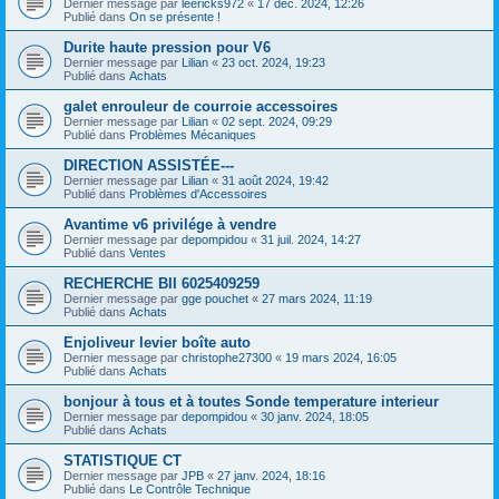
Dernier message par
leericks972
«
17 déc. 2024, 12:26
Publié dans
On se présente !
Durite haute pression pour V6
Dernier message par
Lilian
«
23 oct. 2024, 19:23
Publié dans
Achats
galet enrouleur de courroie accessoires
Dernier message par
Lilian
«
02 sept. 2024, 09:29
Publié dans
Problèmes Mécaniques
DIRECTION ASSISTÉE---
Dernier message par
Lilian
«
31 août 2024, 19:42
Publié dans
Problèmes d'Accessoires
Avantime v6 privilége à vendre
Dernier message par
depompidou
«
31 juil. 2024, 14:27
Publié dans
Ventes
RECHERCHE BII 6025409259
Dernier message par
gge pouchet
«
27 mars 2024, 11:19
Publié dans
Achats
Enjoliveur levier boîte auto
Dernier message par
christophe27300
«
19 mars 2024, 16:05
Publié dans
Achats
bonjour à tous et à toutes Sonde temperature interieur
Dernier message par
depompidou
«
30 janv. 2024, 18:05
Publié dans
Achats
STATISTIQUE CT
Dernier message par
JPB
«
27 janv. 2024, 18:16
Publié dans
Le Contrôle Technique