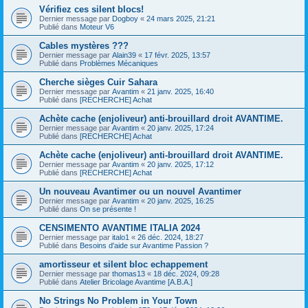
Vérifiez ces silent blocs!
Dernier message par
Dogboy
«
24 mars 2025, 21:21
Publié dans
Moteur V6
Cables mystères ???
Dernier message par
Alain39
«
17 févr. 2025, 13:57
Publié dans
Problèmes Mécaniques
Cherche sièges Cuir Sahara
Dernier message par
Avantim
«
21 janv. 2025, 16:40
Publié dans
[RECHERCHE] Achat
Achète cache (enjoliveur) anti-brouillard droit AVANTIME.
Dernier message par
Avantim
«
20 janv. 2025, 17:24
Publié dans
[RECHERCHE] Achat
Achète cache (enjoliveur) anti-brouillard droit AVANTIME.
Dernier message par
Avantim
«
20 janv. 2025, 17:12
Publié dans
[RECHERCHE] Achat
Un nouveau Avantimer ou un nouvel Avantimer
Dernier message par
Avantim
«
20 janv. 2025, 16:25
Publié dans
On se présente !
CENSIMENTO AVANTIME ITALIA 2024
Dernier message par
italo1
«
26 déc. 2024, 18:27
Publié dans
Besoins d'aide sur Avantime Passion ?
amortisseur et silent bloc echappement
Dernier message par
thomas13
«
18 déc. 2024, 09:28
Publié dans
Atelier Bricolage Avantime [A.B.A.]
No Strings No Problem in Your Town