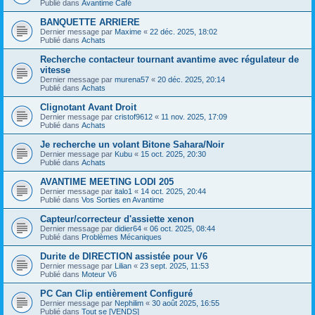
Publié dans
Avantime Café
BANQUETTE ARRIERE
Dernier message par
Maxime
«
22 déc. 2025, 18:02
Publié dans
Achats
Recherche contacteur tournant avantime avec régulateur de
vitesse
Dernier message par
murena57
«
20 déc. 2025, 20:14
Publié dans
Achats
Clignotant Avant Droit
Dernier message par
cristof9612
«
11 nov. 2025, 17:09
Publié dans
Achats
Je recherche un volant Bitone Sahara/Noir
Dernier message par
Kubu
«
15 oct. 2025, 20:30
Publié dans
Achats
AVANTIME MEETING LODI 205
Dernier message par
italo1
«
14 oct. 2025, 20:44
Publié dans
Vos Sorties en Avantime
Capteur/correcteur d'assiette xenon
Dernier message par
didier64
«
06 oct. 2025, 08:44
Publié dans
Problèmes Mécaniques
Durite de DIRECTION assistée pour V6
Dernier message par
Lilian
«
23 sept. 2025, 11:53
Publié dans
Moteur V6
PC Can Clip entièrement Configuré
Dernier message par
Nephilim
«
30 août 2025, 16:55
Publié dans
Tout se [VENDS]