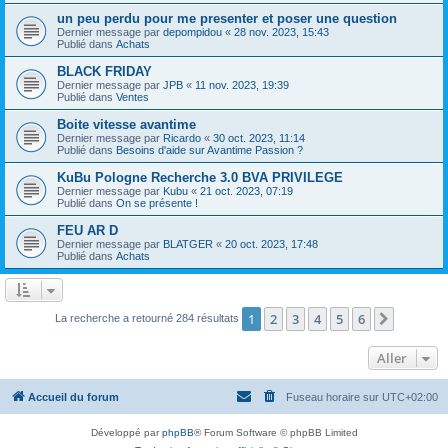
un peu perdu pour me presenter et poser une question
Dernier message par
depompidou
«
28 nov. 2023, 15:43
Publié dans
Achats
BLACK FRIDAY
Dernier message par
JPB
«
11 nov. 2023, 19:39
Publié dans
Ventes
Boite vitesse avantime
Dernier message par
Ricardo
«
30 oct. 2023, 11:14
Publié dans
Besoins d'aide sur Avantime Passion ?
KuBu Pologne Recherche 3.0 BVA PRIVILEGE
Dernier message par
Kubu
«
21 oct. 2023, 07:19
Publié dans
On se présente !
FEU AR D
Dernier message par
BLATGER
«
20 oct. 2023, 17:48
Publié dans
Achats
1
2
3
4
5
6
Suivant
La recherche a retourné 284 résultats
Aller
Accueil du forum
Fuseau horaire sur
UTC+02:00
Développé par
phpBB
® Forum Software © phpBB Limited