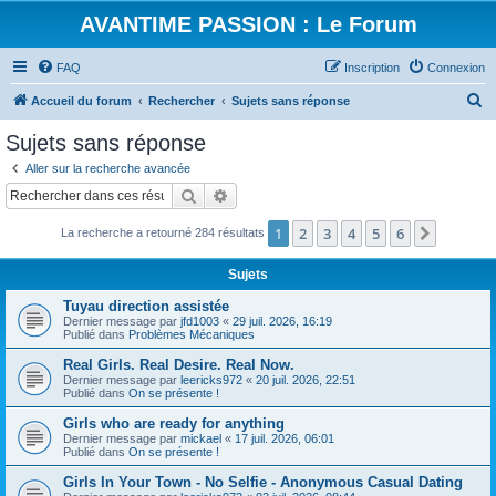
AVANTIME PASSION : Le Forum
FAQ
Inscription
Connexion
R
Accueil du forum
Rechercher
Sujets sans réponse
e
Sujets sans réponse
c
Aller sur la recherche avancée
h
Rechercher
Recherche avancée
e
1
2
3
4
5
6
Suivant
La recherche a retourné 284 résultats
r
c
Sujets
h
Tuyau direction assistée
e
Dernier message par
jfd1003
«
29 juil. 2026, 16:19
Publié dans
Problèmes Mécaniques
r
Real Girls. Real Desire. Real Now.
Dernier message par
leericks972
«
20 juil. 2026, 22:51
Publié dans
On se présente !
Girls who are ready for anything
Dernier message par
mickael
«
17 juil. 2026, 06:01
Publié dans
On se présente !
Girls In Your Town - No Selfie - Anonymous Casual Dating