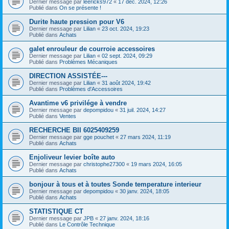
Dernier message par
leericks972
«
17 déc. 2024, 12:26
Publié dans
On se présente !
Durite haute pression pour V6
Dernier message par
Lilian
«
23 oct. 2024, 19:23
Publié dans
Achats
galet enrouleur de courroie accessoires
Dernier message par
Lilian
«
02 sept. 2024, 09:29
Publié dans
Problèmes Mécaniques
DIRECTION ASSISTÉE---
Dernier message par
Lilian
«
31 août 2024, 19:42
Publié dans
Problèmes d'Accessoires
Avantime v6 privilége à vendre
Dernier message par
depompidou
«
31 juil. 2024, 14:27
Publié dans
Ventes
RECHERCHE BII 6025409259
Dernier message par
gge pouchet
«
27 mars 2024, 11:19
Publié dans
Achats
Enjoliveur levier boîte auto
Dernier message par
christophe27300
«
19 mars 2024, 16:05
Publié dans
Achats
bonjour à tous et à toutes Sonde temperature interieur
Dernier message par
depompidou
«
30 janv. 2024, 18:05
Publié dans
Achats
STATISTIQUE CT
Dernier message par
JPB
«
27 janv. 2024, 18:16
Publié dans
Le Contrôle Technique