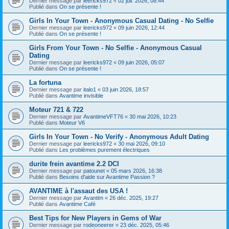
Dernier message par
leericks972
«
02 juil. 2026, 08:44
Publié dans
On se présente !
Girls In Your Town - Anonymous Casual Dating - No Selfie
Dernier message par
leericks972
«
09 juin 2026, 12:44
Publié dans
On se présente !
Girls From Your Town - No Selfie - Anonymous Casual
Dating
Dernier message par
leericks972
«
09 juin 2026, 05:07
Publié dans
On se présente !
La fortuna
Dernier message par
italo1
«
03 juin 2026, 18:57
Publié dans
Avantime invisible
Moteur 721 & 722
Dernier message par
AvantimeVFT76
«
30 mai 2026, 10:23
Publié dans
Moteur V6
Girls In Your Town - No Verify - Anonymous Adult Dating
Dernier message par
leericks972
«
30 mai 2026, 09:10
Publié dans
Les problèmes purement électriques
durite frein avantime 2.2 DCI
Dernier message par
patounet
«
05 mars 2026, 16:38
Publié dans
Besoins d'aide sur Avantime Passion ?
AVANTIME à l'assaut des USA !
Dernier message par
Avantim
«
26 déc. 2025, 19:27
Publié dans
Avantime Café
Best Tips for New Players in Gems of War
Dernier message par
rodeoneerer
«
23 déc. 2025, 05:46