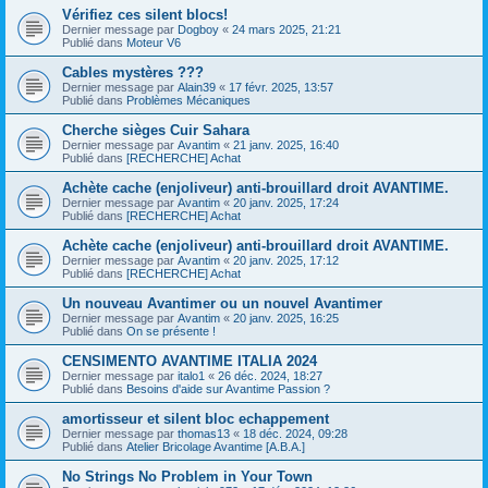
Vérifiez ces silent blocs!
Dernier message par
Dogboy
«
24 mars 2025, 21:21
Publié dans
Moteur V6
Cables mystères ???
Dernier message par
Alain39
«
17 févr. 2025, 13:57
Publié dans
Problèmes Mécaniques
Cherche sièges Cuir Sahara
Dernier message par
Avantim
«
21 janv. 2025, 16:40
Publié dans
[RECHERCHE] Achat
Achète cache (enjoliveur) anti-brouillard droit AVANTIME.
Dernier message par
Avantim
«
20 janv. 2025, 17:24
Publié dans
[RECHERCHE] Achat
Achète cache (enjoliveur) anti-brouillard droit AVANTIME.
Dernier message par
Avantim
«
20 janv. 2025, 17:12
Publié dans
[RECHERCHE] Achat
Un nouveau Avantimer ou un nouvel Avantimer
Dernier message par
Avantim
«
20 janv. 2025, 16:25
Publié dans
On se présente !
CENSIMENTO AVANTIME ITALIA 2024
Dernier message par
italo1
«
26 déc. 2024, 18:27
Publié dans
Besoins d'aide sur Avantime Passion ?
amortisseur et silent bloc echappement
Dernier message par
thomas13
«
18 déc. 2024, 09:28
Publié dans
Atelier Bricolage Avantime [A.B.A.]
No Strings No Problem in Your Town