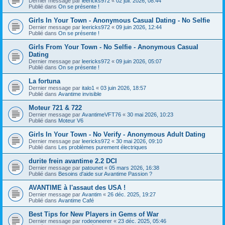
Dernier message par
leericks972
«
02 juil. 2026, 08:44
Publié dans
On se présente !
Girls In Your Town - Anonymous Casual Dating - No Selfie
Dernier message par
leericks972
«
09 juin 2026, 12:44
Publié dans
On se présente !
Girls From Your Town - No Selfie - Anonymous Casual
Dating
Dernier message par
leericks972
«
09 juin 2026, 05:07
Publié dans
On se présente !
La fortuna
Dernier message par
italo1
«
03 juin 2026, 18:57
Publié dans
Avantime invisible
Moteur 721 & 722
Dernier message par
AvantimeVFT76
«
30 mai 2026, 10:23
Publié dans
Moteur V6
Girls In Your Town - No Verify - Anonymous Adult Dating
Dernier message par
leericks972
«
30 mai 2026, 09:10
Publié dans
Les problèmes purement électriques
durite frein avantime 2.2 DCI
Dernier message par
patounet
«
05 mars 2026, 16:38
Publié dans
Besoins d'aide sur Avantime Passion ?
AVANTIME à l'assaut des USA !
Dernier message par
Avantim
«
26 déc. 2025, 19:27
Publié dans
Avantime Café
Best Tips for New Players in Gems of War
Dernier message par
rodeoneerer
«
23 déc. 2025, 05:46