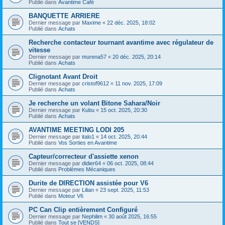
Publié dans
Avantime Café
BANQUETTE ARRIERE
Dernier message par
Maxime
«
22 déc. 2025, 18:02
Publié dans
Achats
Recherche contacteur tournant avantime avec régulateur de
vitesse
Dernier message par
murena57
«
20 déc. 2025, 20:14
Publié dans
Achats
Clignotant Avant Droit
Dernier message par
cristof9612
«
11 nov. 2025, 17:09
Publié dans
Achats
Je recherche un volant Bitone Sahara/Noir
Dernier message par
Kubu
«
15 oct. 2025, 20:30
Publié dans
Achats
AVANTIME MEETING LODI 205
Dernier message par
italo1
«
14 oct. 2025, 20:44
Publié dans
Vos Sorties en Avantime
Capteur/correcteur d'assiette xenon
Dernier message par
didier64
«
06 oct. 2025, 08:44
Publié dans
Problèmes Mécaniques
Durite de DIRECTION assistée pour V6
Dernier message par
Lilian
«
23 sept. 2025, 11:53
Publié dans
Moteur V6
PC Can Clip entièrement Configuré
Dernier message par
Nephilim
«
30 août 2025, 16:55
Publié dans
Tout se [VENDS]