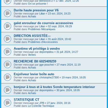
Dernier message par
leericks972
«
17 déc. 2024, 12:26
Publié dans
On se présente !
Durite haute pression pour V6
Dernier message par
Lilian
«
23 oct. 2024, 19:23
Publié dans
Achats
galet enrouleur de courroie accessoires
Dernier message par
Lilian
«
02 sept. 2024, 09:29
Publié dans
Problèmes Mécaniques
DIRECTION ASSISTÉE---
Dernier message par
Lilian
«
31 août 2024, 19:42
Publié dans
Problèmes d'Accessoires
Avantime v6 privilége à vendre
Dernier message par
depompidou
«
31 juil. 2024, 14:27
Publié dans
Ventes
RECHERCHE BII 6025409259
Dernier message par
gge pouchet
«
27 mars 2024, 11:19
Publié dans
Achats
Enjoliveur levier boîte auto
Dernier message par
christophe27300
«
19 mars 2024, 16:05
Publié dans
Achats
bonjour à tous et à toutes Sonde temperature interieur
Dernier message par
depompidou
«
30 janv. 2024, 18:05
Publié dans
Achats
STATISTIQUE CT
Dernier message par
JPB
«
27 janv. 2024, 18:16
Publié dans
Le Contrôle Technique