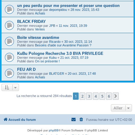
un peu perdu pour me presenter et poser une question
Dernier message par
depompidou
«
28 nov. 2023, 15:43
Publié dans
Achats
BLACK FRIDAY
Dernier message par
JPB
«
11 nov. 2023, 19:39
Publié dans
Ventes
Boite vitesse avantime
Dernier message par
Ricardo
«
30 oct. 2023, 11:14
Publié dans
Besoins d'aide sur Avantime Passion ?
KuBu Pologne Recherche 3.0 BVA PRIVILEGE
Dernier message par
Kubu
«
21 oct. 2023, 07:19
Publié dans
On se présente !
FEU AR D
Dernier message par
BLATGER
«
20 oct. 2023, 17:48
Publié dans
Achats
1
2
3
4
5
6
Suivant
La recherche a retourné 284 résultats
Aller
Accueil du forum
Fuseau horaire sur
UTC+02:00
Développé par
phpBB
® Forum Software © phpBB Limited