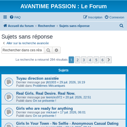
AVANTIME PASSION : Le Forum
FAQ
Inscription
Connexion
R
Accueil du forum
Rechercher
Sujets sans réponse
e
Sujets sans réponse
c
Aller sur la recherche avancée
h
Rechercher
Recherche avancée
e
1
2
3
4
5
6
Suivant
La recherche a retourné 284 résultats
r
c
Sujets
h
Tuyau direction assistée
e
Dernier message par
jfd1003
«
29 juil. 2026, 16:19
Publié dans
Problèmes Mécaniques
r
Real Girls. Real Desire. Real Now.
Dernier message par
leericks972
«
20 juil. 2026, 22:51
Publié dans
On se présente !
Girls who are ready for anything
Dernier message par
mickael
«
17 juil. 2026, 06:01
Publié dans
On se présente !
Girls In Your Town - No Selfie - Anonymous Casual Dating