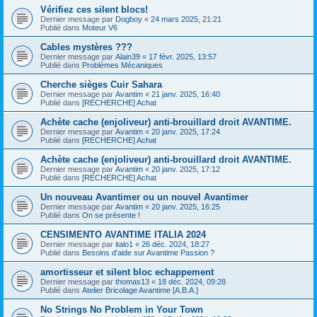
Vérifiez ces silent blocs!
Dernier message par
Dogboy
«
24 mars 2025, 21:21
Publié dans
Moteur V6
Cables mystères ???
Dernier message par
Alain39
«
17 févr. 2025, 13:57
Publié dans
Problèmes Mécaniques
Cherche sièges Cuir Sahara
Dernier message par
Avantim
«
21 janv. 2025, 16:40
Publié dans
[RECHERCHE] Achat
Achète cache (enjoliveur) anti-brouillard droit AVANTIME.
Dernier message par
Avantim
«
20 janv. 2025, 17:24
Publié dans
[RECHERCHE] Achat
Achète cache (enjoliveur) anti-brouillard droit AVANTIME.
Dernier message par
Avantim
«
20 janv. 2025, 17:12
Publié dans
[RECHERCHE] Achat
Un nouveau Avantimer ou un nouvel Avantimer
Dernier message par
Avantim
«
20 janv. 2025, 16:25
Publié dans
On se présente !
CENSIMENTO AVANTIME ITALIA 2024
Dernier message par
italo1
«
26 déc. 2024, 18:27
Publié dans
Besoins d'aide sur Avantime Passion ?
amortisseur et silent bloc echappement
Dernier message par
thomas13
«
18 déc. 2024, 09:28
Publié dans
Atelier Bricolage Avantime [A.B.A.]
No Strings No Problem in Your Town