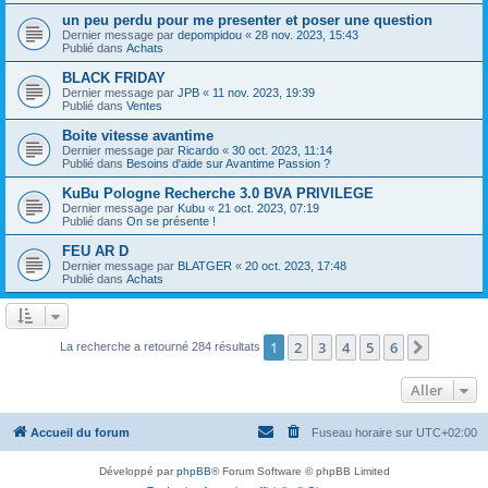
un peu perdu pour me presenter et poser une question
Dernier message par
depompidou
«
28 nov. 2023, 15:43
Publié dans
Achats
BLACK FRIDAY
Dernier message par
JPB
«
11 nov. 2023, 19:39
Publié dans
Ventes
Boite vitesse avantime
Dernier message par
Ricardo
«
30 oct. 2023, 11:14
Publié dans
Besoins d'aide sur Avantime Passion ?
KuBu Pologne Recherche 3.0 BVA PRIVILEGE
Dernier message par
Kubu
«
21 oct. 2023, 07:19
Publié dans
On se présente !
FEU AR D
Dernier message par
BLATGER
«
20 oct. 2023, 17:48
Publié dans
Achats
1
2
3
4
5
6
Suivant
La recherche a retourné 284 résultats
Aller
Accueil du forum
Fuseau horaire sur
UTC+02:00
Développé par
phpBB
® Forum Software © phpBB Limited