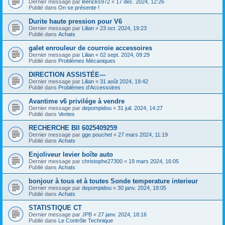
Dernier message par
leericks972
«
17 déc. 2024, 12:26
Publié dans
On se présente !
Durite haute pression pour V6
Dernier message par
Lilian
«
23 oct. 2024, 19:23
Publié dans
Achats
galet enrouleur de courroie accessoires
Dernier message par
Lilian
«
02 sept. 2024, 09:29
Publié dans
Problèmes Mécaniques
DIRECTION ASSISTÉE---
Dernier message par
Lilian
«
31 août 2024, 19:42
Publié dans
Problèmes d'Accessoires
Avantime v6 privilége à vendre
Dernier message par
depompidou
«
31 juil. 2024, 14:27
Publié dans
Ventes
RECHERCHE BII 6025409259
Dernier message par
gge pouchet
«
27 mars 2024, 11:19
Publié dans
Achats
Enjoliveur levier boîte auto
Dernier message par
christophe27300
«
19 mars 2024, 16:05
Publié dans
Achats
bonjour à tous et à toutes Sonde temperature interieur
Dernier message par
depompidou
«
30 janv. 2024, 18:05
Publié dans
Achats
STATISTIQUE CT
Dernier message par
JPB
«
27 janv. 2024, 18:16
Publié dans
Le Contrôle Technique