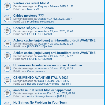
Vérifiez ces silent blocs!
Dernier message par
Dogboy
«
24 mars 2025, 21:21
Publié dans
Moteur V6
Cables mystères ???
Dernier message par
Alain39
«
17 févr. 2025, 13:57
Publié dans
Problèmes Mécaniques
Cherche sièges Cuir Sahara
Dernier message par
Avantim
«
21 janv. 2025, 16:40
Publié dans
[RECHERCHE] Achat
Achète cache (enjoliveur) anti-brouillard droit AVANTIME.
Dernier message par
Avantim
«
20 janv. 2025, 17:24
Publié dans
[RECHERCHE] Achat
Achète cache (enjoliveur) anti-brouillard droit AVANTIME.
Dernier message par
Avantim
«
20 janv. 2025, 17:12
Publié dans
[RECHERCHE] Achat
Un nouveau Avantimer ou un nouvel Avantimer
Dernier message par
Avantim
«
20 janv. 2025, 16:25
Publié dans
On se présente !
CENSIMENTO AVANTIME ITALIA 2024
Dernier message par
italo1
«
26 déc. 2024, 18:27
Publié dans
Besoins d'aide sur Avantime Passion ?
amortisseur et silent bloc echappement
Dernier message par
thomas13
«
18 déc. 2024, 09:28
Publié dans
Atelier Bricolage Avantime [A.B.A.]
No Strings No Problem in Your Town