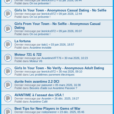
Dernier message par
leericks972
«
02 juil. 2026, 08:44
Publié dans
On se présente !
Girls In Your Town - Anonymous Casual Dating - No Selfie
Dernier message par
leericks972
«
09 juin 2026, 12:44
Publié dans
On se présente !
Girls From Your Town - No Selfie - Anonymous Casual
Dating
Dernier message par
leericks972
«
09 juin 2026, 05:07
Publié dans
On se présente !
La fortuna
Dernier message par
italo1
«
03 juin 2026, 18:57
Publié dans
Avantime invisible
Moteur 721 & 722
Dernier message par
AvantimeVFT76
«
30 mai 2026, 10:23
Publié dans
Moteur V6
Girls In Your Town - No Verify - Anonymous Adult Dating
Dernier message par
leericks972
«
30 mai 2026, 09:10
Publié dans
Les problèmes purement électriques
durite frein avantime 2.2 DCI
Dernier message par
patounet
«
05 mars 2026, 16:38
Publié dans
Besoins d'aide sur Avantime Passion ?
AVANTIME à l'assaut des USA !
Dernier message par
Avantim
«
26 déc. 2025, 19:27
Publié dans
Avantime Café
Best Tips for New Players in Gems of War
Dernier message par
rodeoneerer
«
23 déc. 2025, 05:46