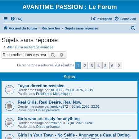
AVANTIME PASSION : Le Forum
FAQ
Inscription
Connexion
R
Accueil du forum
Rechercher
Sujets sans réponse
e
Sujets sans réponse
c
Aller sur la recherche avancée
h
Rechercher
Recherche avancée
e
1
2
3
4
5
6
Suivant
La recherche a retourné 284 résultats
r
c
Sujets
h
Tuyau direction assistée
e
Dernier message par
jfd1003
«
29 juil. 2026, 16:19
Publié dans
Problèmes Mécaniques
r
Real Girls. Real Desire. Real Now.
Dernier message par
leericks972
«
20 juil. 2026, 22:51
Publié dans
On se présente !
Girls who are ready for anything
Dernier message par
mickael
«
17 juil. 2026, 06:01
Publié dans
On se présente !
Girls In Your Town - No Selfie - Anonymous Casual Dating