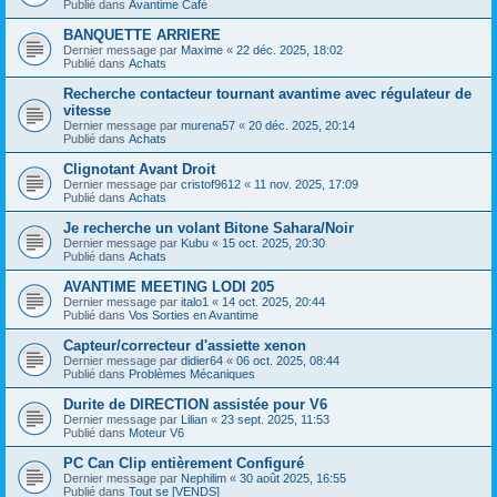
Publié dans
Avantime Café
BANQUETTE ARRIERE
Dernier message par
Maxime
«
22 déc. 2025, 18:02
Publié dans
Achats
Recherche contacteur tournant avantime avec régulateur de
vitesse
Dernier message par
murena57
«
20 déc. 2025, 20:14
Publié dans
Achats
Clignotant Avant Droit
Dernier message par
cristof9612
«
11 nov. 2025, 17:09
Publié dans
Achats
Je recherche un volant Bitone Sahara/Noir
Dernier message par
Kubu
«
15 oct. 2025, 20:30
Publié dans
Achats
AVANTIME MEETING LODI 205
Dernier message par
italo1
«
14 oct. 2025, 20:44
Publié dans
Vos Sorties en Avantime
Capteur/correcteur d'assiette xenon
Dernier message par
didier64
«
06 oct. 2025, 08:44
Publié dans
Problèmes Mécaniques
Durite de DIRECTION assistée pour V6
Dernier message par
Lilian
«
23 sept. 2025, 11:53
Publié dans
Moteur V6
PC Can Clip entièrement Configuré
Dernier message par
Nephilim
«
30 août 2025, 16:55
Publié dans
Tout se [VENDS]