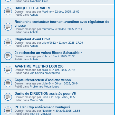
Publié dans
Avantime Café
BANQUETTE ARRIERE
Dernier message par
Maxime
«
22 déc. 2025, 18:02
Publié dans
Achats
Recherche contacteur tournant avantime avec régulateur de
vitesse
Dernier message par
murena57
«
20 déc. 2025, 20:14
Publié dans
Achats
Clignotant Avant Droit
Dernier message par
cristof9612
«
11 nov. 2025, 17:09
Publié dans
Achats
Je recherche un volant Bitone Sahara/Noir
Dernier message par
Kubu
«
15 oct. 2025, 20:30
Publié dans
Achats
AVANTIME MEETING LODI 205
Dernier message par
italo1
«
14 oct. 2025, 20:44
Publié dans
Vos Sorties en Avantime
Capteur/correcteur d'assiette xenon
Dernier message par
didier64
«
06 oct. 2025, 08:44
Publié dans
Problèmes Mécaniques
Durite de DIRECTION assistée pour V6
Dernier message par
Lilian
«
23 sept. 2025, 11:53
Publié dans
Moteur V6
PC Can Clip entièrement Configuré
Dernier message par
Nephilim
«
30 août 2025, 16:55
Publié dans
Tout se [VENDS]