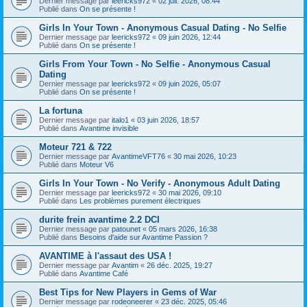
Dernier message par
leericks972
«
02 juil. 2026, 08:44
Publié dans
On se présente !
Girls In Your Town - Anonymous Casual Dating - No Selfie
Dernier message par
leericks972
«
09 juin 2026, 12:44
Publié dans
On se présente !
Girls From Your Town - No Selfie - Anonymous Casual
Dating
Dernier message par
leericks972
«
09 juin 2026, 05:07
Publié dans
On se présente !
La fortuna
Dernier message par
italo1
«
03 juin 2026, 18:57
Publié dans
Avantime invisible
Moteur 721 & 722
Dernier message par
AvantimeVFT76
«
30 mai 2026, 10:23
Publié dans
Moteur V6
Girls In Your Town - No Verify - Anonymous Adult Dating
Dernier message par
leericks972
«
30 mai 2026, 09:10
Publié dans
Les problèmes purement électriques
durite frein avantime 2.2 DCI
Dernier message par
patounet
«
05 mars 2026, 16:38
Publié dans
Besoins d'aide sur Avantime Passion ?
AVANTIME à l'assaut des USA !
Dernier message par
Avantim
«
26 déc. 2025, 19:27
Publié dans
Avantime Café
Best Tips for New Players in Gems of War
Dernier message par
rodeoneerer
«
23 déc. 2025, 05:46