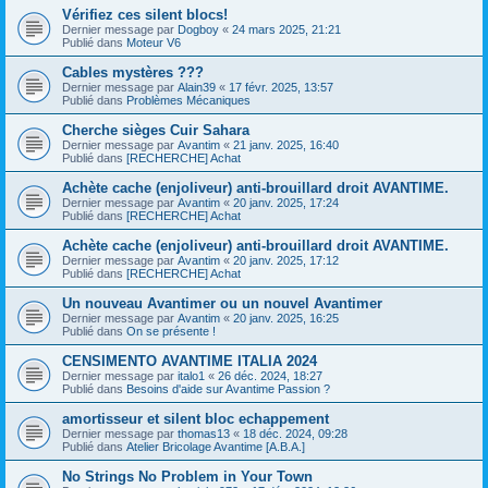
Vérifiez ces silent blocs!
Dernier message par
Dogboy
«
24 mars 2025, 21:21
Publié dans
Moteur V6
Cables mystères ???
Dernier message par
Alain39
«
17 févr. 2025, 13:57
Publié dans
Problèmes Mécaniques
Cherche sièges Cuir Sahara
Dernier message par
Avantim
«
21 janv. 2025, 16:40
Publié dans
[RECHERCHE] Achat
Achète cache (enjoliveur) anti-brouillard droit AVANTIME.
Dernier message par
Avantim
«
20 janv. 2025, 17:24
Publié dans
[RECHERCHE] Achat
Achète cache (enjoliveur) anti-brouillard droit AVANTIME.
Dernier message par
Avantim
«
20 janv. 2025, 17:12
Publié dans
[RECHERCHE] Achat
Un nouveau Avantimer ou un nouvel Avantimer
Dernier message par
Avantim
«
20 janv. 2025, 16:25
Publié dans
On se présente !
CENSIMENTO AVANTIME ITALIA 2024
Dernier message par
italo1
«
26 déc. 2024, 18:27
Publié dans
Besoins d'aide sur Avantime Passion ?
amortisseur et silent bloc echappement
Dernier message par
thomas13
«
18 déc. 2024, 09:28
Publié dans
Atelier Bricolage Avantime [A.B.A.]
No Strings No Problem in Your Town