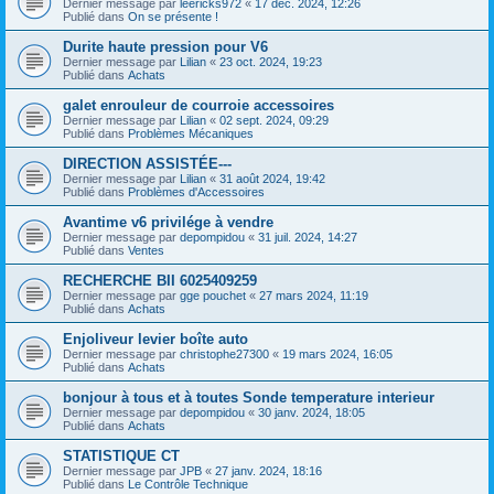
Dernier message par
leericks972
«
17 déc. 2024, 12:26
Publié dans
On se présente !
Durite haute pression pour V6
Dernier message par
Lilian
«
23 oct. 2024, 19:23
Publié dans
Achats
galet enrouleur de courroie accessoires
Dernier message par
Lilian
«
02 sept. 2024, 09:29
Publié dans
Problèmes Mécaniques
DIRECTION ASSISTÉE---
Dernier message par
Lilian
«
31 août 2024, 19:42
Publié dans
Problèmes d'Accessoires
Avantime v6 privilége à vendre
Dernier message par
depompidou
«
31 juil. 2024, 14:27
Publié dans
Ventes
RECHERCHE BII 6025409259
Dernier message par
gge pouchet
«
27 mars 2024, 11:19
Publié dans
Achats
Enjoliveur levier boîte auto
Dernier message par
christophe27300
«
19 mars 2024, 16:05
Publié dans
Achats
bonjour à tous et à toutes Sonde temperature interieur
Dernier message par
depompidou
«
30 janv. 2024, 18:05
Publié dans
Achats
STATISTIQUE CT
Dernier message par
JPB
«
27 janv. 2024, 18:16
Publié dans
Le Contrôle Technique