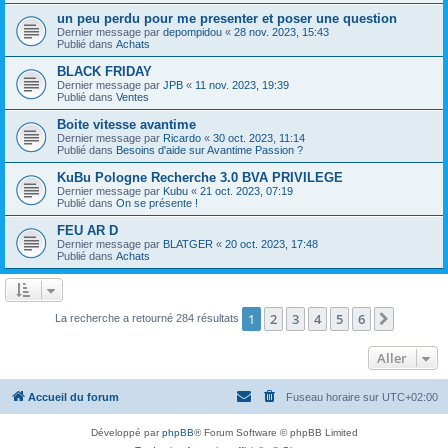
un peu perdu pour me presenter et poser une question
Dernier message par
depompidou
«
28 nov. 2023, 15:43
Publié dans
Achats
BLACK FRIDAY
Dernier message par
JPB
«
11 nov. 2023, 19:39
Publié dans
Ventes
Boite vitesse avantime
Dernier message par
Ricardo
«
30 oct. 2023, 11:14
Publié dans
Besoins d'aide sur Avantime Passion ?
KuBu Pologne Recherche 3.0 BVA PRIVILEGE
Dernier message par
Kubu
«
21 oct. 2023, 07:19
Publié dans
On se présente !
FEU AR D
Dernier message par
BLATGER
«
20 oct. 2023, 17:48
Publié dans
Achats
1
2
3
4
5
6
Suivant
La recherche a retourné 284 résultats
Aller
Accueil du forum
Fuseau horaire sur
UTC+02:00
Développé par
phpBB
® Forum Software © phpBB Limited