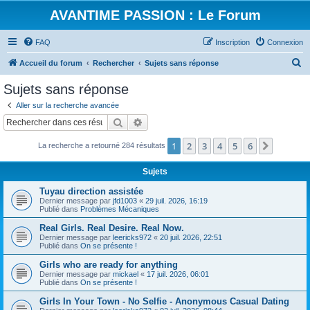
AVANTIME PASSION : Le Forum
FAQ
Inscription
Connexion
R
Accueil du forum
Rechercher
Sujets sans réponse
e
Sujets sans réponse
c
Aller sur la recherche avancée
h
Rechercher
Recherche avancée
e
1
2
3
4
5
6
Suivant
La recherche a retourné 284 résultats
r
c
Sujets
h
Tuyau direction assistée
e
Dernier message par
jfd1003
«
29 juil. 2026, 16:19
Publié dans
Problèmes Mécaniques
r
Real Girls. Real Desire. Real Now.
Dernier message par
leericks972
«
20 juil. 2026, 22:51
Publié dans
On se présente !
Girls who are ready for anything
Dernier message par
mickael
«
17 juil. 2026, 06:01
Publié dans
On se présente !
Girls In Your Town - No Selfie - Anonymous Casual Dating