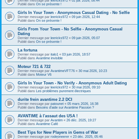
Dernier message par
leericks972
«
02 juil. 2026, 08:44
Publié dans
On se présente !
Girls In Your Town - Anonymous Casual Dating - No Selfie
Dernier message par
leericks972
«
09 juin 2026, 12:44
Publié dans
On se présente !
Girls From Your Town - No Selfie - Anonymous Casual
Dating
Dernier message par
leericks972
«
09 juin 2026, 05:07
Publié dans
On se présente !
La fortuna
Dernier message par
italo1
«
03 juin 2026, 18:57
Publié dans
Avantime invisible
Moteur 721 & 722
Dernier message par
AvantimeVFT76
«
30 mai 2026, 10:23
Publié dans
Moteur V6
Girls In Your Town - No Verify - Anonymous Adult Dating
Dernier message par
leericks972
«
30 mai 2026, 09:10
Publié dans
Les problèmes purement électriques
durite frein avantime 2.2 DCI
Dernier message par
patounet
«
05 mars 2026, 16:38
Publié dans
Besoins d'aide sur Avantime Passion ?
AVANTIME à l'assaut des USA !
Dernier message par
Avantim
«
26 déc. 2025, 19:27
Publié dans
Avantime Café
Best Tips for New Players in Gems of War
Dernier message par
rodeoneerer
«
23 déc. 2025, 05:46