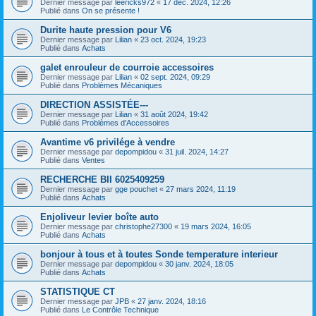
Dernier message par
leericks972
«
17 déc. 2024, 12:26
Publié dans
On se présente !
Durite haute pression pour V6
Dernier message par
Lilian
«
23 oct. 2024, 19:23
Publié dans
Achats
galet enrouleur de courroie accessoires
Dernier message par
Lilian
«
02 sept. 2024, 09:29
Publié dans
Problèmes Mécaniques
DIRECTION ASSISTÉE---
Dernier message par
Lilian
«
31 août 2024, 19:42
Publié dans
Problèmes d'Accessoires
Avantime v6 privilége à vendre
Dernier message par
depompidou
«
31 juil. 2024, 14:27
Publié dans
Ventes
RECHERCHE BII 6025409259
Dernier message par
gge pouchet
«
27 mars 2024, 11:19
Publié dans
Achats
Enjoliveur levier boîte auto
Dernier message par
christophe27300
«
19 mars 2024, 16:05
Publié dans
Achats
bonjour à tous et à toutes Sonde temperature interieur
Dernier message par
depompidou
«
30 janv. 2024, 18:05
Publié dans
Achats
STATISTIQUE CT
Dernier message par
JPB
«
27 janv. 2024, 18:16
Publié dans
Le Contrôle Technique