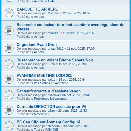
Publié dans
Avantime Café
BANQUETTE ARRIERE
Dernier message par
Maxime
«
22 déc. 2025, 18:02
Publié dans
Achats
Recherche contacteur tournant avantime avec régulateur de
vitesse
Dernier message par
murena57
«
20 déc. 2025, 20:14
Publié dans
Achats
Clignotant Avant Droit
Dernier message par
cristof9612
«
11 nov. 2025, 17:09
Publié dans
Achats
Je recherche un volant Bitone Sahara/Noir
Dernier message par
Kubu
«
15 oct. 2025, 20:30
Publié dans
Achats
AVANTIME MEETING LODI 205
Dernier message par
italo1
«
14 oct. 2025, 20:44
Publié dans
Vos Sorties en Avantime
Capteur/correcteur d'assiette xenon
Dernier message par
didier64
«
06 oct. 2025, 08:44
Publié dans
Problèmes Mécaniques
Durite de DIRECTION assistée pour V6
Dernier message par
Lilian
«
23 sept. 2025, 11:53
Publié dans
Moteur V6
PC Can Clip entièrement Configuré
Dernier message par
Nephilim
«
30 août 2025, 16:55
Publié dans
Tout se [VENDS]