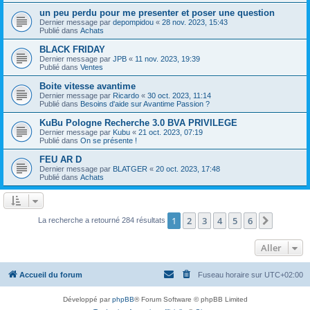
un peu perdu pour me presenter et poser une question
Dernier message par
depompidou
«
28 nov. 2023, 15:43
Publié dans
Achats
BLACK FRIDAY
Dernier message par
JPB
«
11 nov. 2023, 19:39
Publié dans
Ventes
Boite vitesse avantime
Dernier message par
Ricardo
«
30 oct. 2023, 11:14
Publié dans
Besoins d'aide sur Avantime Passion ?
KuBu Pologne Recherche 3.0 BVA PRIVILEGE
Dernier message par
Kubu
«
21 oct. 2023, 07:19
Publié dans
On se présente !
FEU AR D
Dernier message par
BLATGER
«
20 oct. 2023, 17:48
Publié dans
Achats
1
2
3
4
5
6
Suivant
La recherche a retourné 284 résultats
Aller
Accueil du forum
Fuseau horaire sur
UTC+02:00
Développé par
phpBB
® Forum Software © phpBB Limited