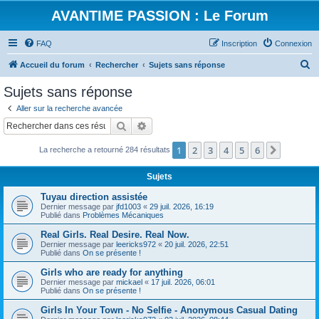
AVANTIME PASSION : Le Forum
FAQ
Inscription
Connexion
R
Accueil du forum
Rechercher
Sujets sans réponse
e
Sujets sans réponse
c
Aller sur la recherche avancée
h
Rechercher
Recherche avancée
e
1
2
3
4
5
6
Suivant
La recherche a retourné 284 résultats
r
c
Sujets
h
Tuyau direction assistée
e
Dernier message par
jfd1003
«
29 juil. 2026, 16:19
Publié dans
Problèmes Mécaniques
r
Real Girls. Real Desire. Real Now.
Dernier message par
leericks972
«
20 juil. 2026, 22:51
Publié dans
On se présente !
Girls who are ready for anything
Dernier message par
mickael
«
17 juil. 2026, 06:01
Publié dans
On se présente !
Girls In Your Town - No Selfie - Anonymous Casual Dating