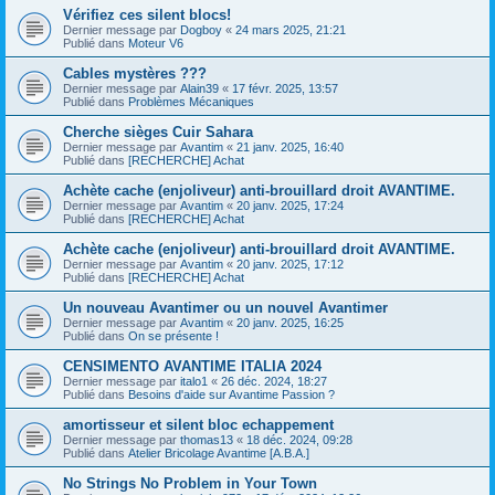
Vérifiez ces silent blocs!
Dernier message par
Dogboy
«
24 mars 2025, 21:21
Publié dans
Moteur V6
Cables mystères ???
Dernier message par
Alain39
«
17 févr. 2025, 13:57
Publié dans
Problèmes Mécaniques
Cherche sièges Cuir Sahara
Dernier message par
Avantim
«
21 janv. 2025, 16:40
Publié dans
[RECHERCHE] Achat
Achète cache (enjoliveur) anti-brouillard droit AVANTIME.
Dernier message par
Avantim
«
20 janv. 2025, 17:24
Publié dans
[RECHERCHE] Achat
Achète cache (enjoliveur) anti-brouillard droit AVANTIME.
Dernier message par
Avantim
«
20 janv. 2025, 17:12
Publié dans
[RECHERCHE] Achat
Un nouveau Avantimer ou un nouvel Avantimer
Dernier message par
Avantim
«
20 janv. 2025, 16:25
Publié dans
On se présente !
CENSIMENTO AVANTIME ITALIA 2024
Dernier message par
italo1
«
26 déc. 2024, 18:27
Publié dans
Besoins d'aide sur Avantime Passion ?
amortisseur et silent bloc echappement
Dernier message par
thomas13
«
18 déc. 2024, 09:28
Publié dans
Atelier Bricolage Avantime [A.B.A.]
No Strings No Problem in Your Town