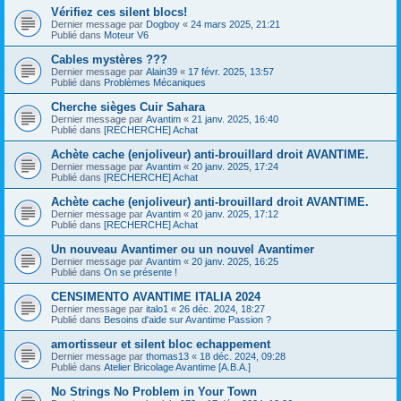
Vérifiez ces silent blocs!
Dernier message par
Dogboy
«
24 mars 2025, 21:21
Publié dans
Moteur V6
Cables mystères ???
Dernier message par
Alain39
«
17 févr. 2025, 13:57
Publié dans
Problèmes Mécaniques
Cherche sièges Cuir Sahara
Dernier message par
Avantim
«
21 janv. 2025, 16:40
Publié dans
[RECHERCHE] Achat
Achète cache (enjoliveur) anti-brouillard droit AVANTIME.
Dernier message par
Avantim
«
20 janv. 2025, 17:24
Publié dans
[RECHERCHE] Achat
Achète cache (enjoliveur) anti-brouillard droit AVANTIME.
Dernier message par
Avantim
«
20 janv. 2025, 17:12
Publié dans
[RECHERCHE] Achat
Un nouveau Avantimer ou un nouvel Avantimer
Dernier message par
Avantim
«
20 janv. 2025, 16:25
Publié dans
On se présente !
CENSIMENTO AVANTIME ITALIA 2024
Dernier message par
italo1
«
26 déc. 2024, 18:27
Publié dans
Besoins d'aide sur Avantime Passion ?
amortisseur et silent bloc echappement
Dernier message par
thomas13
«
18 déc. 2024, 09:28
Publié dans
Atelier Bricolage Avantime [A.B.A.]
No Strings No Problem in Your Town