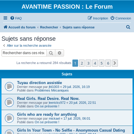
AVANTIME PASSION : Le Forum
FAQ
Inscription
Connexion
R
Accueil du forum
Rechercher
Sujets sans réponse
e
Sujets sans réponse
c
Aller sur la recherche avancée
h
Rechercher
Recherche avancée
e
1
2
3
4
5
6
Suivant
La recherche a retourné 284 résultats
r
c
Sujets
h
Tuyau direction assistée
e
Dernier message par
jfd1003
«
29 juil. 2026, 16:19
Publié dans
Problèmes Mécaniques
r
Real Girls. Real Desire. Real Now.
Dernier message par
leericks972
«
20 juil. 2026, 22:51
Publié dans
On se présente !
Girls who are ready for anything
Dernier message par
mickael
«
17 juil. 2026, 06:01
Publié dans
On se présente !
Girls In Your Town - No Selfie - Anonymous Casual Dating