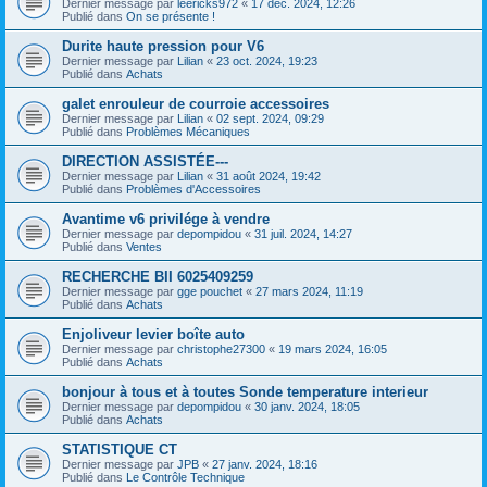
Dernier message par
leericks972
«
17 déc. 2024, 12:26
Publié dans
On se présente !
Durite haute pression pour V6
Dernier message par
Lilian
«
23 oct. 2024, 19:23
Publié dans
Achats
galet enrouleur de courroie accessoires
Dernier message par
Lilian
«
02 sept. 2024, 09:29
Publié dans
Problèmes Mécaniques
DIRECTION ASSISTÉE---
Dernier message par
Lilian
«
31 août 2024, 19:42
Publié dans
Problèmes d'Accessoires
Avantime v6 privilége à vendre
Dernier message par
depompidou
«
31 juil. 2024, 14:27
Publié dans
Ventes
RECHERCHE BII 6025409259
Dernier message par
gge pouchet
«
27 mars 2024, 11:19
Publié dans
Achats
Enjoliveur levier boîte auto
Dernier message par
christophe27300
«
19 mars 2024, 16:05
Publié dans
Achats
bonjour à tous et à toutes Sonde temperature interieur
Dernier message par
depompidou
«
30 janv. 2024, 18:05
Publié dans
Achats
STATISTIQUE CT
Dernier message par
JPB
«
27 janv. 2024, 18:16
Publié dans
Le Contrôle Technique