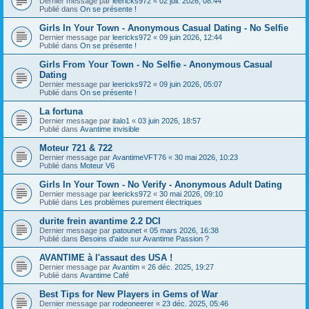
Dernier message par
leericks972
«
02 juil. 2026, 08:44
Publié dans
On se présente !
Girls In Your Town - Anonymous Casual Dating - No Selfie
Dernier message par
leericks972
«
09 juin 2026, 12:44
Publié dans
On se présente !
Girls From Your Town - No Selfie - Anonymous Casual
Dating
Dernier message par
leericks972
«
09 juin 2026, 05:07
Publié dans
On se présente !
La fortuna
Dernier message par
italo1
«
03 juin 2026, 18:57
Publié dans
Avantime invisible
Moteur 721 & 722
Dernier message par
AvantimeVFT76
«
30 mai 2026, 10:23
Publié dans
Moteur V6
Girls In Your Town - No Verify - Anonymous Adult Dating
Dernier message par
leericks972
«
30 mai 2026, 09:10
Publié dans
Les problèmes purement électriques
durite frein avantime 2.2 DCI
Dernier message par
patounet
«
05 mars 2026, 16:38
Publié dans
Besoins d'aide sur Avantime Passion ?
AVANTIME à l'assaut des USA !
Dernier message par
Avantim
«
26 déc. 2025, 19:27
Publié dans
Avantime Café
Best Tips for New Players in Gems of War
Dernier message par
rodeoneerer
«
23 déc. 2025, 05:46