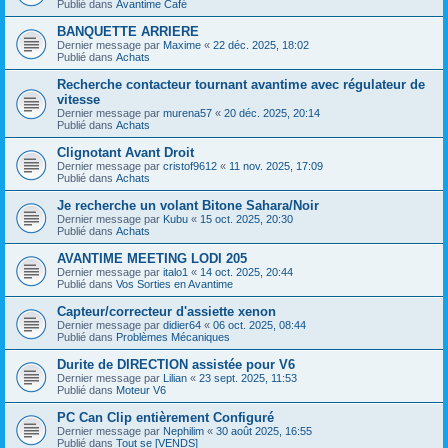
Publié dans
Avantime Café
BANQUETTE ARRIERE
Dernier message par
Maxime
«
22 déc. 2025, 18:02
Publié dans
Achats
Recherche contacteur tournant avantime avec régulateur de
vitesse
Dernier message par
murena57
«
20 déc. 2025, 20:14
Publié dans
Achats
Clignotant Avant Droit
Dernier message par
cristof9612
«
11 nov. 2025, 17:09
Publié dans
Achats
Je recherche un volant Bitone Sahara/Noir
Dernier message par
Kubu
«
15 oct. 2025, 20:30
Publié dans
Achats
AVANTIME MEETING LODI 205
Dernier message par
italo1
«
14 oct. 2025, 20:44
Publié dans
Vos Sorties en Avantime
Capteur/correcteur d'assiette xenon
Dernier message par
didier64
«
06 oct. 2025, 08:44
Publié dans
Problèmes Mécaniques
Durite de DIRECTION assistée pour V6
Dernier message par
Lilian
«
23 sept. 2025, 11:53
Publié dans
Moteur V6
PC Can Clip entièrement Configuré
Dernier message par
Nephilim
«
30 août 2025, 16:55
Publié dans
Tout se [VENDS]