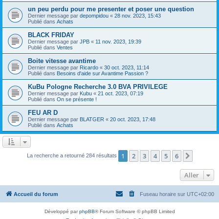
un peu perdu pour me presenter et poser une question
Dernier message par
depompidou
«
28 nov. 2023, 15:43
Publié dans
Achats
BLACK FRIDAY
Dernier message par
JPB
«
11 nov. 2023, 19:39
Publié dans
Ventes
Boite vitesse avantime
Dernier message par
Ricardo
«
30 oct. 2023, 11:14
Publié dans
Besoins d'aide sur Avantime Passion ?
KuBu Pologne Recherche 3.0 BVA PRIVILEGE
Dernier message par
Kubu
«
21 oct. 2023, 07:19
Publié dans
On se présente !
FEU AR D
Dernier message par
BLATGER
«
20 oct. 2023, 17:48
Publié dans
Achats
1
2
3
4
5
6
Suivant
La recherche a retourné 284 résultats
Aller
Accueil du forum
Fuseau horaire sur
UTC+02:00
Développé par
phpBB
® Forum Software © phpBB Limited