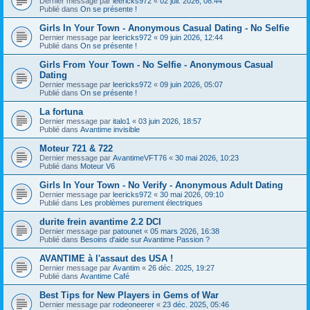
Dernier message par
leericks972
«
02 juil. 2026, 08:44
Publié dans
On se présente !
Girls In Your Town - Anonymous Casual Dating - No Selfie
Dernier message par
leericks972
«
09 juin 2026, 12:44
Publié dans
On se présente !
Girls From Your Town - No Selfie - Anonymous Casual
Dating
Dernier message par
leericks972
«
09 juin 2026, 05:07
Publié dans
On se présente !
La fortuna
Dernier message par
italo1
«
03 juin 2026, 18:57
Publié dans
Avantime invisible
Moteur 721 & 722
Dernier message par
AvantimeVFT76
«
30 mai 2026, 10:23
Publié dans
Moteur V6
Girls In Your Town - No Verify - Anonymous Adult Dating
Dernier message par
leericks972
«
30 mai 2026, 09:10
Publié dans
Les problèmes purement électriques
durite frein avantime 2.2 DCI
Dernier message par
patounet
«
05 mars 2026, 16:38
Publié dans
Besoins d'aide sur Avantime Passion ?
AVANTIME à l'assaut des USA !
Dernier message par
Avantim
«
26 déc. 2025, 19:27
Publié dans
Avantime Café
Best Tips for New Players in Gems of War
Dernier message par
rodeoneerer
«
23 déc. 2025, 05:46