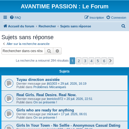
AVANTIME PASSION : Le Forum
FAQ
Inscription
Connexion
R
Accueil du forum
Rechercher
Sujets sans réponse
e
Sujets sans réponse
c
Aller sur la recherche avancée
h
Rechercher
Recherche avancée
e
1
2
3
4
5
6
Suivant
La recherche a retourné 284 résultats
r
c
Sujets
h
Tuyau direction assistée
e
Dernier message par
jfd1003
«
29 juil. 2026, 16:19
Publié dans
Problèmes Mécaniques
r
Real Girls. Real Desire. Real Now.
Dernier message par
leericks972
«
20 juil. 2026, 22:51
Publié dans
On se présente !
Girls who are ready for anything
Dernier message par
mickael
«
17 juil. 2026, 06:01
Publié dans
On se présente !
Girls In Your Town - No Selfie - Anonymous Casual Dating