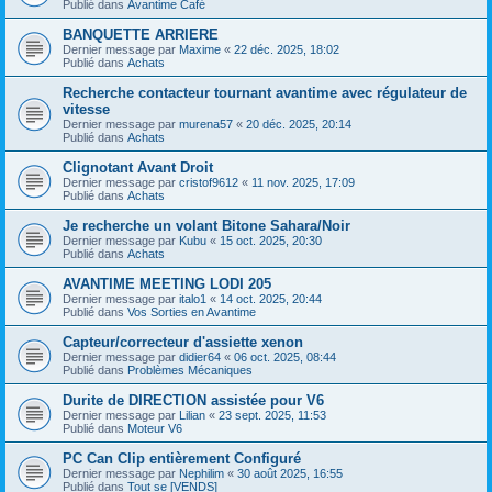
Publié dans
Avantime Café
BANQUETTE ARRIERE
Dernier message par
Maxime
«
22 déc. 2025, 18:02
Publié dans
Achats
Recherche contacteur tournant avantime avec régulateur de
vitesse
Dernier message par
murena57
«
20 déc. 2025, 20:14
Publié dans
Achats
Clignotant Avant Droit
Dernier message par
cristof9612
«
11 nov. 2025, 17:09
Publié dans
Achats
Je recherche un volant Bitone Sahara/Noir
Dernier message par
Kubu
«
15 oct. 2025, 20:30
Publié dans
Achats
AVANTIME MEETING LODI 205
Dernier message par
italo1
«
14 oct. 2025, 20:44
Publié dans
Vos Sorties en Avantime
Capteur/correcteur d'assiette xenon
Dernier message par
didier64
«
06 oct. 2025, 08:44
Publié dans
Problèmes Mécaniques
Durite de DIRECTION assistée pour V6
Dernier message par
Lilian
«
23 sept. 2025, 11:53
Publié dans
Moteur V6
PC Can Clip entièrement Configuré
Dernier message par
Nephilim
«
30 août 2025, 16:55
Publié dans
Tout se [VENDS]