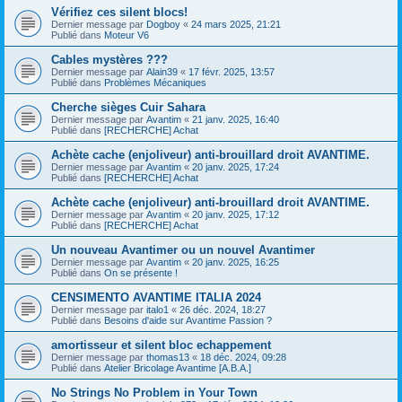
Vérifiez ces silent blocs!
Dernier message par
Dogboy
«
24 mars 2025, 21:21
Publié dans
Moteur V6
Cables mystères ???
Dernier message par
Alain39
«
17 févr. 2025, 13:57
Publié dans
Problèmes Mécaniques
Cherche sièges Cuir Sahara
Dernier message par
Avantim
«
21 janv. 2025, 16:40
Publié dans
[RECHERCHE] Achat
Achète cache (enjoliveur) anti-brouillard droit AVANTIME.
Dernier message par
Avantim
«
20 janv. 2025, 17:24
Publié dans
[RECHERCHE] Achat
Achète cache (enjoliveur) anti-brouillard droit AVANTIME.
Dernier message par
Avantim
«
20 janv. 2025, 17:12
Publié dans
[RECHERCHE] Achat
Un nouveau Avantimer ou un nouvel Avantimer
Dernier message par
Avantim
«
20 janv. 2025, 16:25
Publié dans
On se présente !
CENSIMENTO AVANTIME ITALIA 2024
Dernier message par
italo1
«
26 déc. 2024, 18:27
Publié dans
Besoins d'aide sur Avantime Passion ?
amortisseur et silent bloc echappement
Dernier message par
thomas13
«
18 déc. 2024, 09:28
Publié dans
Atelier Bricolage Avantime [A.B.A.]
No Strings No Problem in Your Town