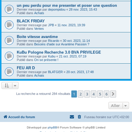
un peu perdu pour me presenter et poser une question
Dernier message par
depompidou
«
28 nov. 2023, 15:43
Publié dans
Achats
BLACK FRIDAY
Dernier message par
JPB
«
11 nov. 2023, 19:39
Publié dans
Ventes
Boite vitesse avantime
Dernier message par
Ricardo
«
30 oct. 2023, 11:14
Publié dans
Besoins d'aide sur Avantime Passion ?
KuBu Pologne Recherche 3.0 BVA PRIVILEGE
Dernier message par
Kubu
«
21 oct. 2023, 07:19
Publié dans
On se présente !
FEU AR D
Dernier message par
BLATGER
«
20 oct. 2023, 17:48
Publié dans
Achats
1
2
3
4
5
6
Suivant
La recherche a retourné 284 résultats
Aller
Accueil du forum
Fuseau horaire sur
UTC+02:00
Développé par
phpBB
® Forum Software © phpBB Limited