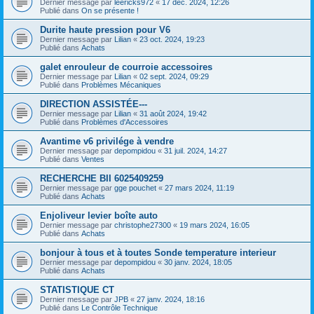
Dernier message par
leericks972
«
17 déc. 2024, 12:26
Publié dans
On se présente !
Durite haute pression pour V6
Dernier message par
Lilian
«
23 oct. 2024, 19:23
Publié dans
Achats
galet enrouleur de courroie accessoires
Dernier message par
Lilian
«
02 sept. 2024, 09:29
Publié dans
Problèmes Mécaniques
DIRECTION ASSISTÉE---
Dernier message par
Lilian
«
31 août 2024, 19:42
Publié dans
Problèmes d'Accessoires
Avantime v6 privilége à vendre
Dernier message par
depompidou
«
31 juil. 2024, 14:27
Publié dans
Ventes
RECHERCHE BII 6025409259
Dernier message par
gge pouchet
«
27 mars 2024, 11:19
Publié dans
Achats
Enjoliveur levier boîte auto
Dernier message par
christophe27300
«
19 mars 2024, 16:05
Publié dans
Achats
bonjour à tous et à toutes Sonde temperature interieur
Dernier message par
depompidou
«
30 janv. 2024, 18:05
Publié dans
Achats
STATISTIQUE CT
Dernier message par
JPB
«
27 janv. 2024, 18:16
Publié dans
Le Contrôle Technique