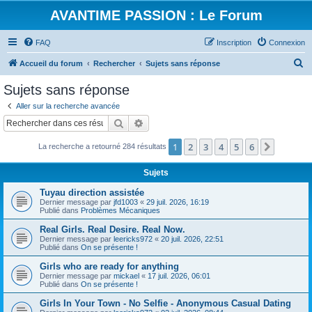
AVANTIME PASSION : Le Forum
FAQ
Inscription
Connexion
R
Accueil du forum
Rechercher
Sujets sans réponse
e
Sujets sans réponse
c
Aller sur la recherche avancée
h
Rechercher
Recherche avancée
e
1
2
3
4
5
6
Suivant
La recherche a retourné 284 résultats
r
c
Sujets
h
Tuyau direction assistée
e
Dernier message par
jfd1003
«
29 juil. 2026, 16:19
Publié dans
Problèmes Mécaniques
r
Real Girls. Real Desire. Real Now.
Dernier message par
leericks972
«
20 juil. 2026, 22:51
Publié dans
On se présente !
Girls who are ready for anything
Dernier message par
mickael
«
17 juil. 2026, 06:01
Publié dans
On se présente !
Girls In Your Town - No Selfie - Anonymous Casual Dating