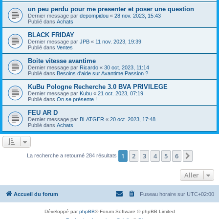
un peu perdu pour me presenter et poser une question
Dernier message par
depompidou
«
28 nov. 2023, 15:43
Publié dans
Achats
BLACK FRIDAY
Dernier message par
JPB
«
11 nov. 2023, 19:39
Publié dans
Ventes
Boite vitesse avantime
Dernier message par
Ricardo
«
30 oct. 2023, 11:14
Publié dans
Besoins d'aide sur Avantime Passion ?
KuBu Pologne Recherche 3.0 BVA PRIVILEGE
Dernier message par
Kubu
«
21 oct. 2023, 07:19
Publié dans
On se présente !
FEU AR D
Dernier message par
BLATGER
«
20 oct. 2023, 17:48
Publié dans
Achats
1
2
3
4
5
6
Suivant
La recherche a retourné 284 résultats
Aller
Accueil du forum
Fuseau horaire sur
UTC+02:00
Développé par
phpBB
® Forum Software © phpBB Limited