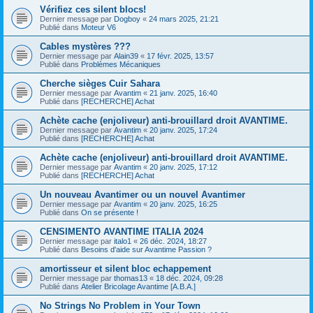
Vérifiez ces silent blocs!
Dernier message par
Dogboy
«
24 mars 2025, 21:21
Publié dans
Moteur V6
Cables mystères ???
Dernier message par
Alain39
«
17 févr. 2025, 13:57
Publié dans
Problèmes Mécaniques
Cherche sièges Cuir Sahara
Dernier message par
Avantim
«
21 janv. 2025, 16:40
Publié dans
[RECHERCHE] Achat
Achète cache (enjoliveur) anti-brouillard droit AVANTIME.
Dernier message par
Avantim
«
20 janv. 2025, 17:24
Publié dans
[RECHERCHE] Achat
Achète cache (enjoliveur) anti-brouillard droit AVANTIME.
Dernier message par
Avantim
«
20 janv. 2025, 17:12
Publié dans
[RECHERCHE] Achat
Un nouveau Avantimer ou un nouvel Avantimer
Dernier message par
Avantim
«
20 janv. 2025, 16:25
Publié dans
On se présente !
CENSIMENTO AVANTIME ITALIA 2024
Dernier message par
italo1
«
26 déc. 2024, 18:27
Publié dans
Besoins d'aide sur Avantime Passion ?
amortisseur et silent bloc echappement
Dernier message par
thomas13
«
18 déc. 2024, 09:28
Publié dans
Atelier Bricolage Avantime [A.B.A.]
No Strings No Problem in Your Town