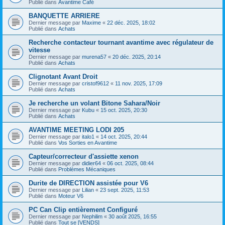
Publié dans
Avantime Café
BANQUETTE ARRIERE
Dernier message par
Maxime
«
22 déc. 2025, 18:02
Publié dans
Achats
Recherche contacteur tournant avantime avec régulateur de
vitesse
Dernier message par
murena57
«
20 déc. 2025, 20:14
Publié dans
Achats
Clignotant Avant Droit
Dernier message par
cristof9612
«
11 nov. 2025, 17:09
Publié dans
Achats
Je recherche un volant Bitone Sahara/Noir
Dernier message par
Kubu
«
15 oct. 2025, 20:30
Publié dans
Achats
AVANTIME MEETING LODI 205
Dernier message par
italo1
«
14 oct. 2025, 20:44
Publié dans
Vos Sorties en Avantime
Capteur/correcteur d'assiette xenon
Dernier message par
didier64
«
06 oct. 2025, 08:44
Publié dans
Problèmes Mécaniques
Durite de DIRECTION assistée pour V6
Dernier message par
Lilian
«
23 sept. 2025, 11:53
Publié dans
Moteur V6
PC Can Clip entièrement Configuré
Dernier message par
Nephilim
«
30 août 2025, 16:55
Publié dans
Tout se [VENDS]