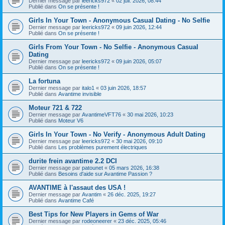
Dernier message par
leericks972
«
02 juil. 2026, 08:44
Publié dans
On se présente !
Girls In Your Town - Anonymous Casual Dating - No Selfie
Dernier message par
leericks972
«
09 juin 2026, 12:44
Publié dans
On se présente !
Girls From Your Town - No Selfie - Anonymous Casual
Dating
Dernier message par
leericks972
«
09 juin 2026, 05:07
Publié dans
On se présente !
La fortuna
Dernier message par
italo1
«
03 juin 2026, 18:57
Publié dans
Avantime invisible
Moteur 721 & 722
Dernier message par
AvantimeVFT76
«
30 mai 2026, 10:23
Publié dans
Moteur V6
Girls In Your Town - No Verify - Anonymous Adult Dating
Dernier message par
leericks972
«
30 mai 2026, 09:10
Publié dans
Les problèmes purement électriques
durite frein avantime 2.2 DCI
Dernier message par
patounet
«
05 mars 2026, 16:38
Publié dans
Besoins d'aide sur Avantime Passion ?
AVANTIME à l'assaut des USA !
Dernier message par
Avantim
«
26 déc. 2025, 19:27
Publié dans
Avantime Café
Best Tips for New Players in Gems of War
Dernier message par
rodeoneerer
«
23 déc. 2025, 05:46