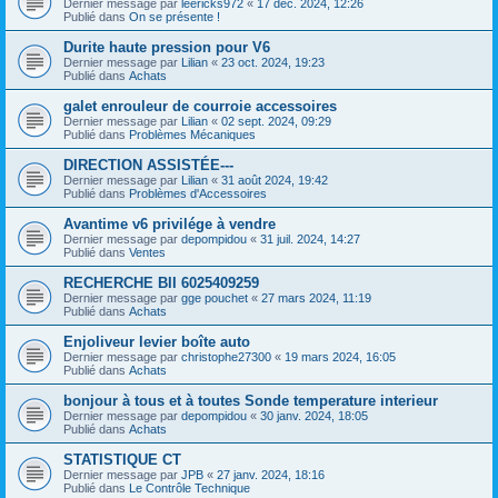
Dernier message par
leericks972
«
17 déc. 2024, 12:26
Publié dans
On se présente !
Durite haute pression pour V6
Dernier message par
Lilian
«
23 oct. 2024, 19:23
Publié dans
Achats
galet enrouleur de courroie accessoires
Dernier message par
Lilian
«
02 sept. 2024, 09:29
Publié dans
Problèmes Mécaniques
DIRECTION ASSISTÉE---
Dernier message par
Lilian
«
31 août 2024, 19:42
Publié dans
Problèmes d'Accessoires
Avantime v6 privilége à vendre
Dernier message par
depompidou
«
31 juil. 2024, 14:27
Publié dans
Ventes
RECHERCHE BII 6025409259
Dernier message par
gge pouchet
«
27 mars 2024, 11:19
Publié dans
Achats
Enjoliveur levier boîte auto
Dernier message par
christophe27300
«
19 mars 2024, 16:05
Publié dans
Achats
bonjour à tous et à toutes Sonde temperature interieur
Dernier message par
depompidou
«
30 janv. 2024, 18:05
Publié dans
Achats
STATISTIQUE CT
Dernier message par
JPB
«
27 janv. 2024, 18:16
Publié dans
Le Contrôle Technique