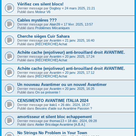
Vérifiez ces silent blocs!
Dernier message par
Dogboy
«
24 mars 2025, 21:21
Publié dans
Moteur V6
Cables mystères ???
Dernier message par
Alain39
«
17 févr. 2025, 13:57
Publié dans
Problèmes Mécaniques
Cherche sièges Cuir Sahara
Dernier message par
Avantim
«
21 janv. 2025, 16:40
Publié dans
[RECHERCHE] Achat
Achète cache (enjoliveur) anti-brouillard droit AVANTIME.
Dernier message par
Avantim
«
20 janv. 2025, 17:24
Publié dans
[RECHERCHE] Achat
Achète cache (enjoliveur) anti-brouillard droit AVANTIME.
Dernier message par
Avantim
«
20 janv. 2025, 17:12
Publié dans
[RECHERCHE] Achat
Un nouveau Avantimer ou un nouvel Avantimer
Dernier message par
Avantim
«
20 janv. 2025, 16:25
Publié dans
On se présente !
CENSIMENTO AVANTIME ITALIA 2024
Dernier message par
italo1
«
26 déc. 2024, 18:27
Publié dans
Besoins d'aide sur Avantime Passion ?
amortisseur et silent bloc echappement
Dernier message par
thomas13
«
18 déc. 2024, 09:28
Publié dans
Atelier Bricolage Avantime [A.B.A.]
No Strings No Problem in Your Town