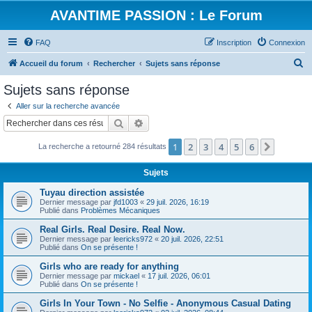
AVANTIME PASSION : Le Forum
FAQ
Inscription
Connexion
R
Accueil du forum
Rechercher
Sujets sans réponse
e
Sujets sans réponse
c
Aller sur la recherche avancée
h
Rechercher
Recherche avancée
e
1
2
3
4
5
6
Suivant
La recherche a retourné 284 résultats
r
c
Sujets
h
Tuyau direction assistée
e
Dernier message par
jfd1003
«
29 juil. 2026, 16:19
Publié dans
Problèmes Mécaniques
r
Real Girls. Real Desire. Real Now.
Dernier message par
leericks972
«
20 juil. 2026, 22:51
Publié dans
On se présente !
Girls who are ready for anything
Dernier message par
mickael
«
17 juil. 2026, 06:01
Publié dans
On se présente !
Girls In Your Town - No Selfie - Anonymous Casual Dating