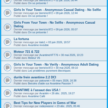
Dernier message par
leericks972
«
02 juil. 2026, 08:44
Publié dans
On se présente !
Girls In Your Town - Anonymous Casual Dating - No Selfie
Dernier message par
leericks972
«
09 juin 2026, 12:44
Publié dans
On se présente !
Girls From Your Town - No Selfie - Anonymous Casual
Dating
Dernier message par
leericks972
«
09 juin 2026, 05:07
Publié dans
On se présente !
La fortuna
Dernier message par
italo1
«
03 juin 2026, 18:57
Publié dans
Avantime invisible
Moteur 721 & 722
Dernier message par
AvantimeVFT76
«
30 mai 2026, 10:23
Publié dans
Moteur V6
Girls In Your Town - No Verify - Anonymous Adult Dating
Dernier message par
leericks972
«
30 mai 2026, 09:10
Publié dans
Les problèmes purement électriques
durite frein avantime 2.2 DCI
Dernier message par
patounet
«
05 mars 2026, 16:38
Publié dans
Besoins d'aide sur Avantime Passion ?
AVANTIME à l'assaut des USA !
Dernier message par
Avantim
«
26 déc. 2025, 19:27
Publié dans
Avantime Café
Best Tips for New Players in Gems of War
Dernier message par
rodeoneerer
«
23 déc. 2025, 05:46