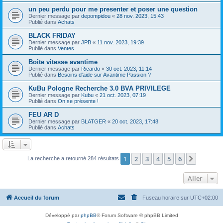
un peu perdu pour me presenter et poser une question
Dernier message par
depompidou
«
28 nov. 2023, 15:43
Publié dans
Achats
BLACK FRIDAY
Dernier message par
JPB
«
11 nov. 2023, 19:39
Publié dans
Ventes
Boite vitesse avantime
Dernier message par
Ricardo
«
30 oct. 2023, 11:14
Publié dans
Besoins d'aide sur Avantime Passion ?
KuBu Pologne Recherche 3.0 BVA PRIVILEGE
Dernier message par
Kubu
«
21 oct. 2023, 07:19
Publié dans
On se présente !
FEU AR D
Dernier message par
BLATGER
«
20 oct. 2023, 17:48
Publié dans
Achats
1
2
3
4
5
6
Suivant
La recherche a retourné 284 résultats
Aller
Accueil du forum
Fuseau horaire sur
UTC+02:00
Développé par
phpBB
® Forum Software © phpBB Limited