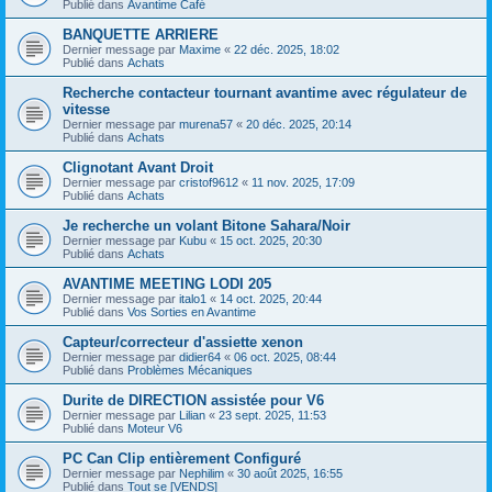
Publié dans
Avantime Café
BANQUETTE ARRIERE
Dernier message par
Maxime
«
22 déc. 2025, 18:02
Publié dans
Achats
Recherche contacteur tournant avantime avec régulateur de
vitesse
Dernier message par
murena57
«
20 déc. 2025, 20:14
Publié dans
Achats
Clignotant Avant Droit
Dernier message par
cristof9612
«
11 nov. 2025, 17:09
Publié dans
Achats
Je recherche un volant Bitone Sahara/Noir
Dernier message par
Kubu
«
15 oct. 2025, 20:30
Publié dans
Achats
AVANTIME MEETING LODI 205
Dernier message par
italo1
«
14 oct. 2025, 20:44
Publié dans
Vos Sorties en Avantime
Capteur/correcteur d'assiette xenon
Dernier message par
didier64
«
06 oct. 2025, 08:44
Publié dans
Problèmes Mécaniques
Durite de DIRECTION assistée pour V6
Dernier message par
Lilian
«
23 sept. 2025, 11:53
Publié dans
Moteur V6
PC Can Clip entièrement Configuré
Dernier message par
Nephilim
«
30 août 2025, 16:55
Publié dans
Tout se [VENDS]