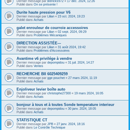
Dernier message par
leericks972
«
17 déc. 2024, 12:26
Publié dans
On se présente !
Durite haute pression pour V6
Dernier message par
Lilian
«
23 oct. 2024, 19:23
Publié dans
Achats
galet enrouleur de courroie accessoires
Dernier message par
Lilian
«
02 sept. 2024, 09:29
Publié dans
Problèmes Mécaniques
DIRECTION ASSISTÉE---
Dernier message par
Lilian
«
31 août 2024, 19:42
Publié dans
Problèmes d'Accessoires
Avantime v6 privilége à vendre
Dernier message par
depompidou
«
31 juil. 2024, 14:27
Publié dans
Ventes
RECHERCHE BII 6025409259
Dernier message par
gge pouchet
«
27 mars 2024, 11:19
Publié dans
Achats
Enjoliveur levier boîte auto
Dernier message par
christophe27300
«
19 mars 2024, 16:05
Publié dans
Achats
bonjour à tous et à toutes Sonde temperature interieur
Dernier message par
depompidou
«
30 janv. 2024, 18:05
Publié dans
Achats
STATISTIQUE CT
Dernier message par
JPB
«
27 janv. 2024, 18:16
Publié dans
Le Contrôle Technique