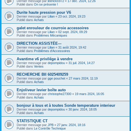
Dernier message par
leericks972
«
17 déc. 2024, 12:26
Publié dans
On se présente !
Durite haute pression pour V6
Dernier message par
Lilian
«
23 oct. 2024, 19:23
Publié dans
Achats
galet enrouleur de courroie accessoires
Dernier message par
Lilian
«
02 sept. 2024, 09:29
Publié dans
Problèmes Mécaniques
DIRECTION ASSISTÉE---
Dernier message par
Lilian
«
31 août 2024, 19:42
Publié dans
Problèmes d'Accessoires
Avantime v6 privilége à vendre
Dernier message par
depompidou
«
31 juil. 2024, 14:27
Publié dans
Ventes
RECHERCHE BII 6025409259
Dernier message par
gge pouchet
«
27 mars 2024, 11:19
Publié dans
Achats
Enjoliveur levier boîte auto
Dernier message par
christophe27300
«
19 mars 2024, 16:05
Publié dans
Achats
bonjour à tous et à toutes Sonde temperature interieur
Dernier message par
depompidou
«
30 janv. 2024, 18:05
Publié dans
Achats
STATISTIQUE CT
Dernier message par
JPB
«
27 janv. 2024, 18:16
Publié dans
Le Contrôle Technique