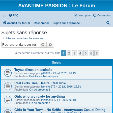
AVANTIME PASSION : Le Forum
FAQ
Inscription
Connexion
R
Accueil du forum
Rechercher
Sujets sans réponse
e
Sujets sans réponse
c
Aller sur la recherche avancée
h
Rechercher
Recherche avancée
e
1
2
3
4
5
6
Suivant
La recherche a retourné 284 résultats
r
c
Sujets
h
Tuyau direction assistée
e
Dernier message par
jfd1003
«
29 juil. 2026, 16:19
Publié dans
Problèmes Mécaniques
r
Real Girls. Real Desire. Real Now.
Dernier message par
leericks972
«
20 juil. 2026, 22:51
Publié dans
On se présente !
Girls who are ready for anything
Dernier message par
mickael
«
17 juil. 2026, 06:01
Publié dans
On se présente !
Girls In Your Town - No Selfie - Anonymous Casual Dating