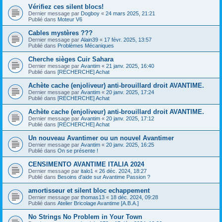
Vérifiez ces silent blocs!
Dernier message par
Dogboy
«
24 mars 2025, 21:21
Publié dans
Moteur V6
Cables mystères ???
Dernier message par
Alain39
«
17 févr. 2025, 13:57
Publié dans
Problèmes Mécaniques
Cherche sièges Cuir Sahara
Dernier message par
Avantim
«
21 janv. 2025, 16:40
Publié dans
[RECHERCHE] Achat
Achète cache (enjoliveur) anti-brouillard droit AVANTIME.
Dernier message par
Avantim
«
20 janv. 2025, 17:24
Publié dans
[RECHERCHE] Achat
Achète cache (enjoliveur) anti-brouillard droit AVANTIME.
Dernier message par
Avantim
«
20 janv. 2025, 17:12
Publié dans
[RECHERCHE] Achat
Un nouveau Avantimer ou un nouvel Avantimer
Dernier message par
Avantim
«
20 janv. 2025, 16:25
Publié dans
On se présente !
CENSIMENTO AVANTIME ITALIA 2024
Dernier message par
italo1
«
26 déc. 2024, 18:27
Publié dans
Besoins d'aide sur Avantime Passion ?
amortisseur et silent bloc echappement
Dernier message par
thomas13
«
18 déc. 2024, 09:28
Publié dans
Atelier Bricolage Avantime [A.B.A.]
No Strings No Problem in Your Town