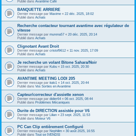
Publié dans
Avantime Café
BANQUETTE ARRIERE
Dernier message par
Maxime
«
22 déc. 2025, 18:02
Publié dans
Achats
Recherche contacteur tournant avantime avec régulateur de
vitesse
Dernier message par
murena57
«
20 déc. 2025, 20:14
Publié dans
Achats
Clignotant Avant Droit
Dernier message par
cristof9612
«
11 nov. 2025, 17:09
Publié dans
Achats
Je recherche un volant Bitone Sahara/Noir
Dernier message par
Kubu
«
15 oct. 2025, 20:30
Publié dans
Achats
AVANTIME MEETING LODI 205
Dernier message par
italo1
«
14 oct. 2025, 20:44
Publié dans
Vos Sorties en Avantime
Capteur/correcteur d'assiette xenon
Dernier message par
didier64
«
06 oct. 2025, 08:44
Publié dans
Problèmes Mécaniques
Durite de DIRECTION assistée pour V6
Dernier message par
Lilian
«
23 sept. 2025, 11:53
Publié dans
Moteur V6
PC Can Clip entièrement Configuré
Dernier message par
Nephilim
«
30 août 2025, 16:55
Publié dans
Tout se [VENDS]