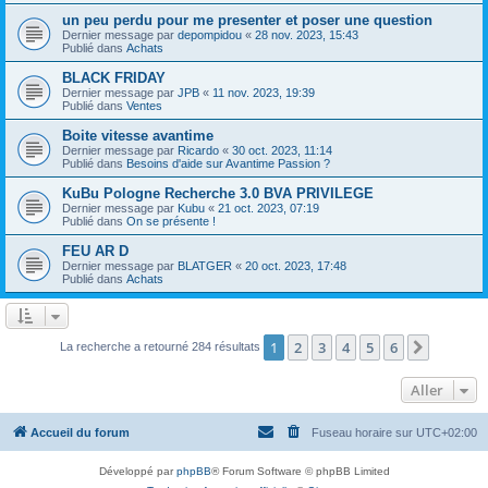
un peu perdu pour me presenter et poser une question
Dernier message par
depompidou
«
28 nov. 2023, 15:43
Publié dans
Achats
BLACK FRIDAY
Dernier message par
JPB
«
11 nov. 2023, 19:39
Publié dans
Ventes
Boite vitesse avantime
Dernier message par
Ricardo
«
30 oct. 2023, 11:14
Publié dans
Besoins d'aide sur Avantime Passion ?
KuBu Pologne Recherche 3.0 BVA PRIVILEGE
Dernier message par
Kubu
«
21 oct. 2023, 07:19
Publié dans
On se présente !
FEU AR D
Dernier message par
BLATGER
«
20 oct. 2023, 17:48
Publié dans
Achats
1
2
3
4
5
6
Suivant
La recherche a retourné 284 résultats
Aller
Accueil du forum
Fuseau horaire sur
UTC+02:00
Développé par
phpBB
® Forum Software © phpBB Limited