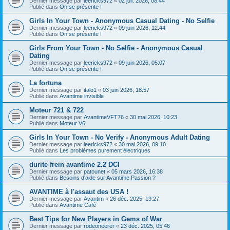
Dernier message par
leericks972
«
02 juil. 2026, 08:44
Publié dans
On se présente !
Girls In Your Town - Anonymous Casual Dating - No Selfie
Dernier message par
leericks972
«
09 juin 2026, 12:44
Publié dans
On se présente !
Girls From Your Town - No Selfie - Anonymous Casual
Dating
Dernier message par
leericks972
«
09 juin 2026, 05:07
Publié dans
On se présente !
La fortuna
Dernier message par
italo1
«
03 juin 2026, 18:57
Publié dans
Avantime invisible
Moteur 721 & 722
Dernier message par
AvantimeVFT76
«
30 mai 2026, 10:23
Publié dans
Moteur V6
Girls In Your Town - No Verify - Anonymous Adult Dating
Dernier message par
leericks972
«
30 mai 2026, 09:10
Publié dans
Les problèmes purement électriques
durite frein avantime 2.2 DCI
Dernier message par
patounet
«
05 mars 2026, 16:38
Publié dans
Besoins d'aide sur Avantime Passion ?
AVANTIME à l'assaut des USA !
Dernier message par
Avantim
«
26 déc. 2025, 19:27
Publié dans
Avantime Café
Best Tips for New Players in Gems of War
Dernier message par
rodeoneerer
«
23 déc. 2025, 05:46