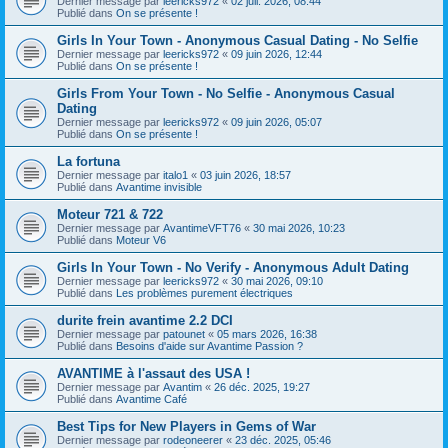
Dernier message par
leericks972
«
02 juil. 2026, 08:44
Publié dans
On se présente !
Girls In Your Town - Anonymous Casual Dating - No Selfie
Dernier message par
leericks972
«
09 juin 2026, 12:44
Publié dans
On se présente !
Girls From Your Town - No Selfie - Anonymous Casual
Dating
Dernier message par
leericks972
«
09 juin 2026, 05:07
Publié dans
On se présente !
La fortuna
Dernier message par
italo1
«
03 juin 2026, 18:57
Publié dans
Avantime invisible
Moteur 721 & 722
Dernier message par
AvantimeVFT76
«
30 mai 2026, 10:23
Publié dans
Moteur V6
Girls In Your Town - No Verify - Anonymous Adult Dating
Dernier message par
leericks972
«
30 mai 2026, 09:10
Publié dans
Les problèmes purement électriques
durite frein avantime 2.2 DCI
Dernier message par
patounet
«
05 mars 2026, 16:38
Publié dans
Besoins d'aide sur Avantime Passion ?
AVANTIME à l'assaut des USA !
Dernier message par
Avantim
«
26 déc. 2025, 19:27
Publié dans
Avantime Café
Best Tips for New Players in Gems of War
Dernier message par
rodeoneerer
«
23 déc. 2025, 05:46