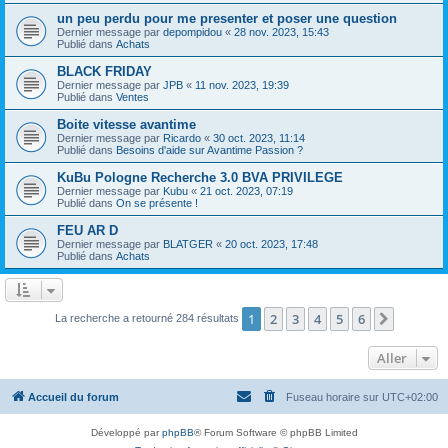
un peu perdu pour me presenter et poser une question
Dernier message par
depompidou
«
28 nov. 2023, 15:43
Publié dans
Achats
BLACK FRIDAY
Dernier message par
JPB
«
11 nov. 2023, 19:39
Publié dans
Ventes
Boite vitesse avantime
Dernier message par
Ricardo
«
30 oct. 2023, 11:14
Publié dans
Besoins d'aide sur Avantime Passion ?
KuBu Pologne Recherche 3.0 BVA PRIVILEGE
Dernier message par
Kubu
«
21 oct. 2023, 07:19
Publié dans
On se présente !
FEU AR D
Dernier message par
BLATGER
«
20 oct. 2023, 17:48
Publié dans
Achats
1
2
3
4
5
6
Suivant
La recherche a retourné 284 résultats
Aller
Accueil du forum
Fuseau horaire sur
UTC+02:00
Développé par
phpBB
® Forum Software © phpBB Limited