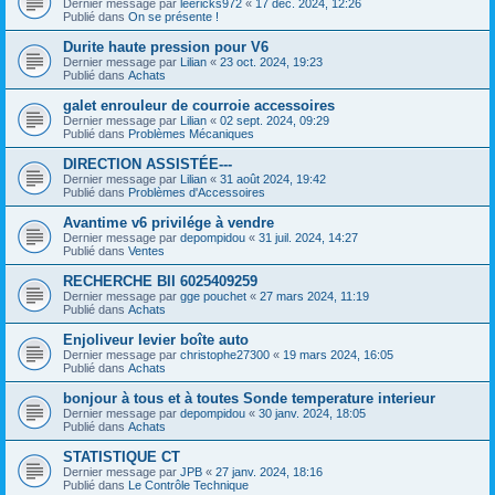
Dernier message par
leericks972
«
17 déc. 2024, 12:26
Publié dans
On se présente !
Durite haute pression pour V6
Dernier message par
Lilian
«
23 oct. 2024, 19:23
Publié dans
Achats
galet enrouleur de courroie accessoires
Dernier message par
Lilian
«
02 sept. 2024, 09:29
Publié dans
Problèmes Mécaniques
DIRECTION ASSISTÉE---
Dernier message par
Lilian
«
31 août 2024, 19:42
Publié dans
Problèmes d'Accessoires
Avantime v6 privilége à vendre
Dernier message par
depompidou
«
31 juil. 2024, 14:27
Publié dans
Ventes
RECHERCHE BII 6025409259
Dernier message par
gge pouchet
«
27 mars 2024, 11:19
Publié dans
Achats
Enjoliveur levier boîte auto
Dernier message par
christophe27300
«
19 mars 2024, 16:05
Publié dans
Achats
bonjour à tous et à toutes Sonde temperature interieur
Dernier message par
depompidou
«
30 janv. 2024, 18:05
Publié dans
Achats
STATISTIQUE CT
Dernier message par
JPB
«
27 janv. 2024, 18:16
Publié dans
Le Contrôle Technique