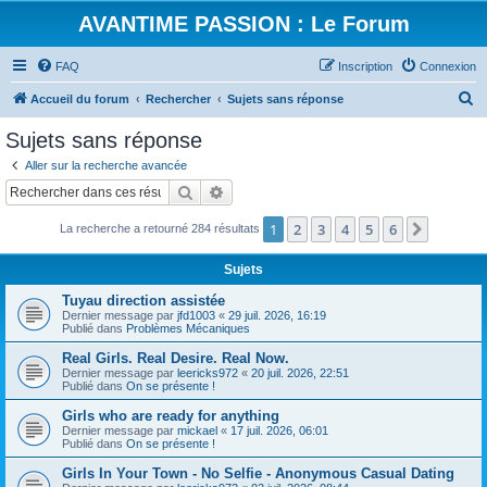
AVANTIME PASSION : Le Forum
FAQ
Inscription
Connexion
R
Accueil du forum
Rechercher
Sujets sans réponse
e
Sujets sans réponse
c
Aller sur la recherche avancée
h
Rechercher
Recherche avancée
e
1
2
3
4
5
6
Suivant
La recherche a retourné 284 résultats
r
c
Sujets
h
Tuyau direction assistée
e
Dernier message par
jfd1003
«
29 juil. 2026, 16:19
Publié dans
Problèmes Mécaniques
r
Real Girls. Real Desire. Real Now.
Dernier message par
leericks972
«
20 juil. 2026, 22:51
Publié dans
On se présente !
Girls who are ready for anything
Dernier message par
mickael
«
17 juil. 2026, 06:01
Publié dans
On se présente !
Girls In Your Town - No Selfie - Anonymous Casual Dating