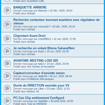
Publié dans
Avantime Café
BANQUETTE ARRIERE
Dernier message par
Maxime
«
22 déc. 2025, 18:02
Publié dans
Achats
Recherche contacteur tournant avantime avec régulateur de
vitesse
Dernier message par
murena57
«
20 déc. 2025, 20:14
Publié dans
Achats
Clignotant Avant Droit
Dernier message par
cristof9612
«
11 nov. 2025, 17:09
Publié dans
Achats
Je recherche un volant Bitone Sahara/Noir
Dernier message par
Kubu
«
15 oct. 2025, 20:30
Publié dans
Achats
AVANTIME MEETING LODI 205
Dernier message par
italo1
«
14 oct. 2025, 20:44
Publié dans
Vos Sorties en Avantime
Capteur/correcteur d'assiette xenon
Dernier message par
didier64
«
06 oct. 2025, 08:44
Publié dans
Problèmes Mécaniques
Durite de DIRECTION assistée pour V6
Dernier message par
Lilian
«
23 sept. 2025, 11:53
Publié dans
Moteur V6
PC Can Clip entièrement Configuré
Dernier message par
Nephilim
«
30 août 2025, 16:55
Publié dans
Tout se [VENDS]