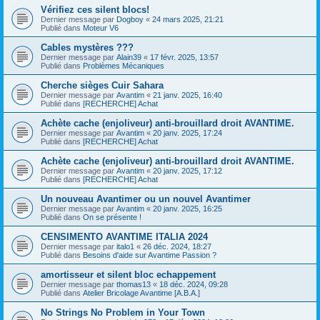
Vérifiez ces silent blocs!
Dernier message par
Dogboy
«
24 mars 2025, 21:21
Publié dans
Moteur V6
Cables mystères ???
Dernier message par
Alain39
«
17 févr. 2025, 13:57
Publié dans
Problèmes Mécaniques
Cherche sièges Cuir Sahara
Dernier message par
Avantim
«
21 janv. 2025, 16:40
Publié dans
[RECHERCHE] Achat
Achète cache (enjoliveur) anti-brouillard droit AVANTIME.
Dernier message par
Avantim
«
20 janv. 2025, 17:24
Publié dans
[RECHERCHE] Achat
Achète cache (enjoliveur) anti-brouillard droit AVANTIME.
Dernier message par
Avantim
«
20 janv. 2025, 17:12
Publié dans
[RECHERCHE] Achat
Un nouveau Avantimer ou un nouvel Avantimer
Dernier message par
Avantim
«
20 janv. 2025, 16:25
Publié dans
On se présente !
CENSIMENTO AVANTIME ITALIA 2024
Dernier message par
italo1
«
26 déc. 2024, 18:27
Publié dans
Besoins d'aide sur Avantime Passion ?
amortisseur et silent bloc echappement
Dernier message par
thomas13
«
18 déc. 2024, 09:28
Publié dans
Atelier Bricolage Avantime [A.B.A.]
No Strings No Problem in Your Town