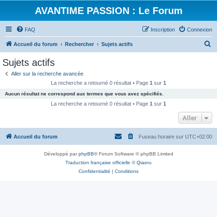
AVANTIME PASSION : Le Forum
FAQ
Inscription
Connexion
R
Accueil du forum
Rechercher
Sujets actifs
e
Sujets actifs
c
Aller sur la recherche avancée
h
La recherche a retourné 0 résultat • Page
1
sur
1
e
Aucun résultat ne correspond aux termes que vous avez spécifiés.
r
La recherche a retourné 0 résultat • Page
1
sur
1
c
Aller
h
Accueil du forum
Fuseau horaire sur
UTC+02:00
e
r
Développé par
phpBB
® Forum Software © phpBB Limited
Traduction française officielle
©
Qiaeru
Confidentialité
|
Conditions