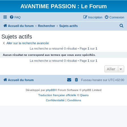
AVANTIME PASSION : Le Forum
FAQ
Inscription
Connexion
R
Accueil du forum
Rechercher
Sujets actifs
e
Sujets actifs
c
Aller sur la recherche avancée
h
La recherche a retourné 0 résultat • Page
1
sur
1
e
Aucun résultat ne correspond aux termes que vous avez spécifiés.
r
La recherche a retourné 0 résultat • Page
1
sur
1
c
Aller
h
Accueil du forum
Fuseau horaire sur
UTC+02:00
e
r
Développé par
phpBB
® Forum Software © phpBB Limited
Traduction française officielle
©
Qiaeru
Confidentialité
|
Conditions