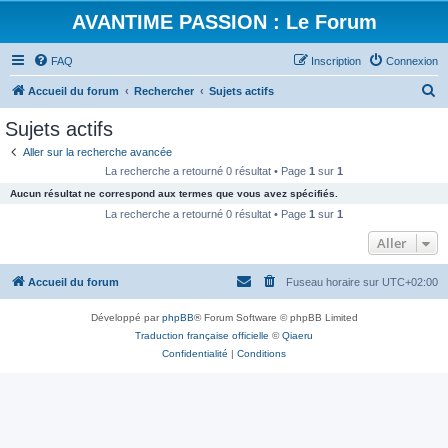
AVANTIME PASSION : Le Forum
FAQ
Inscription
Connexion
R
Accueil du forum
Rechercher
Sujets actifs
e
Sujets actifs
c
Aller sur la recherche avancée
h
La recherche a retourné 0 résultat • Page
1
sur
1
e
Aucun résultat ne correspond aux termes que vous avez spécifiés.
r
La recherche a retourné 0 résultat • Page
1
sur
1
c
Aller
h
Accueil du forum
Fuseau horaire sur
UTC+02:00
e
r
Développé par
phpBB
® Forum Software © phpBB Limited
Traduction française officielle
©
Qiaeru
Confidentialité
|
Conditions