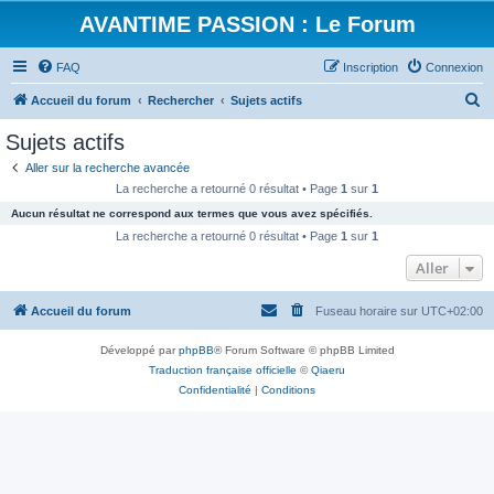
AVANTIME PASSION : Le Forum
FAQ
Inscription
Connexion
R
Accueil du forum
Rechercher
Sujets actifs
e
Sujets actifs
c
Aller sur la recherche avancée
h
La recherche a retourné 0 résultat • Page
1
sur
1
e
Aucun résultat ne correspond aux termes que vous avez spécifiés.
r
La recherche a retourné 0 résultat • Page
1
sur
1
c
Aller
h
Accueil du forum
Fuseau horaire sur
UTC+02:00
e
r
Développé par
phpBB
® Forum Software © phpBB Limited
Traduction française officielle
©
Qiaeru
Confidentialité
|
Conditions