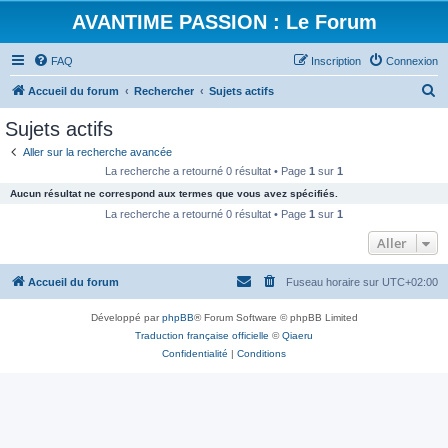
AVANTIME PASSION : Le Forum
FAQ
Inscription
Connexion
R
Accueil du forum
Rechercher
Sujets actifs
e
Sujets actifs
c
Aller sur la recherche avancée
h
La recherche a retourné 0 résultat • Page
1
sur
1
e
Aucun résultat ne correspond aux termes que vous avez spécifiés.
r
La recherche a retourné 0 résultat • Page
1
sur
1
c
Aller
h
Accueil du forum
Fuseau horaire sur
UTC+02:00
e
r
Développé par
phpBB
® Forum Software © phpBB Limited
Traduction française officielle
©
Qiaeru
Confidentialité
|
Conditions