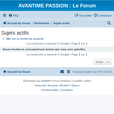
AVANTIME PASSION : Le Forum
FAQ
Inscription
Connexion
R
Accueil du forum
Rechercher
Sujets actifs
e
Sujets actifs
c
Aller sur la recherche avancée
h
La recherche a retourné 0 résultat • Page
1
sur
1
e
Aucun résultat ne correspond aux termes que vous avez spécifiés.
r
La recherche a retourné 0 résultat • Page
1
sur
1
c
Aller
h
Accueil du forum
Fuseau horaire sur
UTC+02:00
e
r
Développé par
phpBB
® Forum Software © phpBB Limited
Traduction française officielle
©
Qiaeru
Confidentialité
|
Conditions