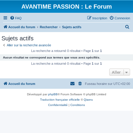
AVANTIME PASSION : Le Forum
FAQ
Inscription
Connexion
R
Accueil du forum
Rechercher
Sujets actifs
e
Sujets actifs
c
Aller sur la recherche avancée
h
La recherche a retourné 0 résultat • Page
1
sur
1
e
Aucun résultat ne correspond aux termes que vous avez spécifiés.
r
La recherche a retourné 0 résultat • Page
1
sur
1
c
Aller
h
Accueil du forum
Fuseau horaire sur
UTC+02:00
e
r
Développé par
phpBB
® Forum Software © phpBB Limited
Traduction française officielle
©
Qiaeru
Confidentialité
|
Conditions