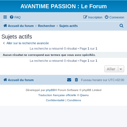
AVANTIME PASSION : Le Forum
FAQ
Inscription
Connexion
R
Accueil du forum
Rechercher
Sujets actifs
e
Sujets actifs
c
Aller sur la recherche avancée
h
La recherche a retourné 0 résultat • Page
1
sur
1
e
Aucun résultat ne correspond aux termes que vous avez spécifiés.
r
La recherche a retourné 0 résultat • Page
1
sur
1
c
Aller
h
Accueil du forum
Fuseau horaire sur
UTC+02:00
e
r
Développé par
phpBB
® Forum Software © phpBB Limited
Traduction française officielle
©
Qiaeru
Confidentialité
|
Conditions