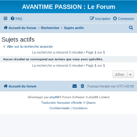
AVANTIME PASSION : Le Forum
FAQ
Inscription
Connexion
R
Accueil du forum
Rechercher
Sujets actifs
e
Sujets actifs
c
Aller sur la recherche avancée
h
La recherche a retourné 0 résultat • Page
1
sur
1
e
Aucun résultat ne correspond aux termes que vous avez spécifiés.
r
La recherche a retourné 0 résultat • Page
1
sur
1
c
Aller
h
Accueil du forum
Fuseau horaire sur
UTC+02:00
e
r
Développé par
phpBB
® Forum Software © phpBB Limited
Traduction française officielle
©
Qiaeru
Confidentialité
|
Conditions