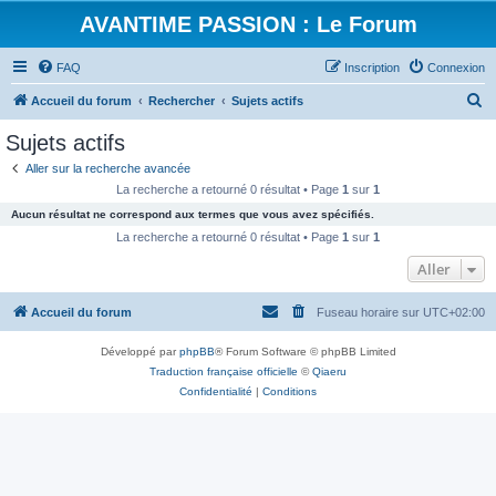
AVANTIME PASSION : Le Forum
FAQ
Inscription
Connexion
R
Accueil du forum
Rechercher
Sujets actifs
e
Sujets actifs
c
Aller sur la recherche avancée
h
La recherche a retourné 0 résultat • Page
1
sur
1
e
Aucun résultat ne correspond aux termes que vous avez spécifiés.
r
La recherche a retourné 0 résultat • Page
1
sur
1
c
Aller
h
Accueil du forum
Fuseau horaire sur
UTC+02:00
e
r
Développé par
phpBB
® Forum Software © phpBB Limited
Traduction française officielle
©
Qiaeru
Confidentialité
|
Conditions