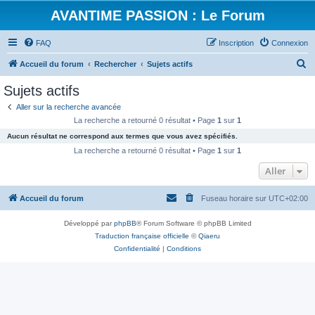
AVANTIME PASSION : Le Forum
FAQ
Inscription
Connexion
R
Accueil du forum
Rechercher
Sujets actifs
e
Sujets actifs
c
Aller sur la recherche avancée
h
La recherche a retourné 0 résultat • Page
1
sur
1
e
Aucun résultat ne correspond aux termes que vous avez spécifiés.
r
La recherche a retourné 0 résultat • Page
1
sur
1
c
Aller
h
Accueil du forum
Fuseau horaire sur
UTC+02:00
e
r
Développé par
phpBB
® Forum Software © phpBB Limited
Traduction française officielle
©
Qiaeru
Confidentialité
|
Conditions