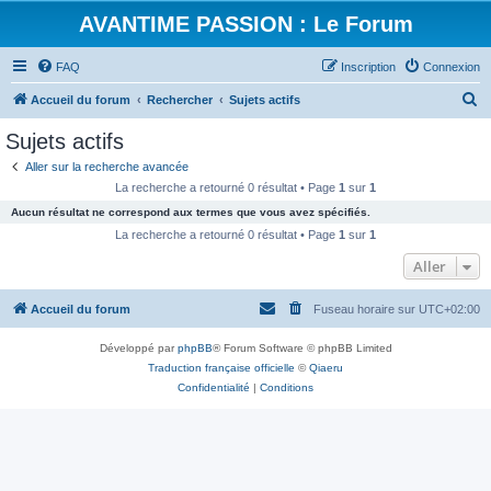
AVANTIME PASSION : Le Forum
FAQ
Inscription
Connexion
R
Accueil du forum
Rechercher
Sujets actifs
e
Sujets actifs
c
Aller sur la recherche avancée
h
La recherche a retourné 0 résultat • Page
1
sur
1
e
Aucun résultat ne correspond aux termes que vous avez spécifiés.
r
La recherche a retourné 0 résultat • Page
1
sur
1
c
Aller
h
Accueil du forum
Fuseau horaire sur
UTC+02:00
e
r
Développé par
phpBB
® Forum Software © phpBB Limited
Traduction française officielle
©
Qiaeru
Confidentialité
|
Conditions