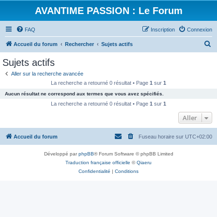
AVANTIME PASSION : Le Forum
FAQ
Inscription
Connexion
R
Accueil du forum
Rechercher
Sujets actifs
e
Sujets actifs
c
Aller sur la recherche avancée
h
La recherche a retourné 0 résultat • Page
1
sur
1
e
Aucun résultat ne correspond aux termes que vous avez spécifiés.
r
La recherche a retourné 0 résultat • Page
1
sur
1
c
Aller
h
Accueil du forum
Fuseau horaire sur
UTC+02:00
e
r
Développé par
phpBB
® Forum Software © phpBB Limited
Traduction française officielle
©
Qiaeru
Confidentialité
|
Conditions