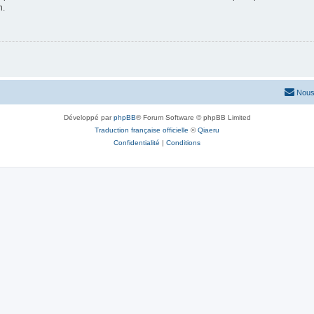
n.
Nous
Développé par
phpBB
® Forum Software © phpBB Limited
Traduction française officielle
©
Qiaeru
Confidentialité
|
Conditions