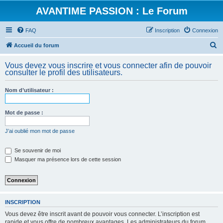
AVANTIME PASSION : Le Forum
FAQ
Inscription
Connexion
R
Accueil du forum
e
Vous devez vous inscrire et vous connecter afin de pouvoir
c
consulter le profil des utilisateurs.
h
Nom d’utilisateur :
e
r
Mot de passe :
c
h
J’ai oublié mon mot de passe
e
Se souvenir de moi
r
Masquer ma présence lors de cette session
INSCRIPTION
Vous devez être inscrit avant de pouvoir vous connecter. L’inscription est
rapide et vous offre de nombreux avantages. Les administrateurs du forum