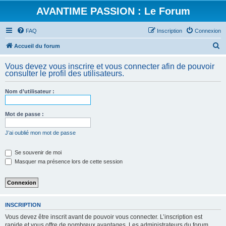
AVANTIME PASSION : Le Forum
FAQ
Inscription
Connexion
R
Accueil du forum
e
Vous devez vous inscrire et vous connecter afin de pouvoir
c
consulter le profil des utilisateurs.
h
Nom d’utilisateur :
e
r
Mot de passe :
c
h
J’ai oublié mon mot de passe
e
Se souvenir de moi
r
Masquer ma présence lors de cette session
INSCRIPTION
Vous devez être inscrit avant de pouvoir vous connecter. L’inscription est
rapide et vous offre de nombreux avantages. Les administrateurs du forum