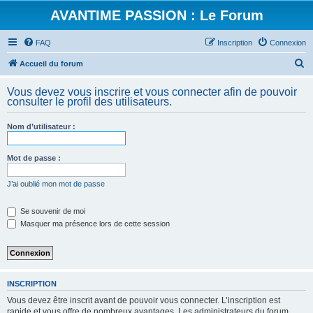
AVANTIME PASSION : Le Forum
FAQ
Inscription
Connexion
R
Accueil du forum
e
Vous devez vous inscrire et vous connecter afin de pouvoir
c
consulter le profil des utilisateurs.
h
Nom d’utilisateur :
e
r
Mot de passe :
c
h
J’ai oublié mon mot de passe
e
Se souvenir de moi
r
Masquer ma présence lors de cette session
INSCRIPTION
Vous devez être inscrit avant de pouvoir vous connecter. L’inscription est
rapide et vous offre de nombreux avantages. Les administrateurs du forum