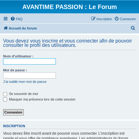
AVANTIME PASSION : Le Forum
FAQ
Inscription
Connexion
R
Accueil du forum
e
Vous devez vous inscrire et vous connecter afin de pouvoir
c
consulter le profil des utilisateurs.
h
Nom d’utilisateur :
e
r
Mot de passe :
c
h
J’ai oublié mon mot de passe
e
Se souvenir de moi
r
Masquer ma présence lors de cette session
INSCRIPTION
Vous devez être inscrit avant de pouvoir vous connecter. L’inscription est
rapide et vous offre de nombreux avantages. Les administrateurs du forum